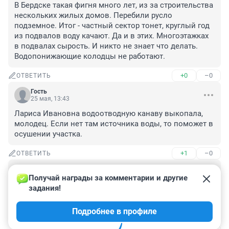
В Бердске такая фигня много лет, из за строительства 
нескольких жилых домов. Перебили русло 
подземное. Итог - частный сектор тонет, круглый год 
из подвалов воду качают. Да и в этих. Многоэтажках 
в подвалах сырость. И никто не знает что делать. 
Водопонижающие колодцы не работают.
+0
–0
ОТВЕТИТЬ
Гость
25 мая, 13:43
Лариса Ивановна водоотводную канаву выкопала, 
молодец. Если нет там источника воды, то поможет в 
осушении участка.
+1
–0
ОТВЕТИТЬ
Гость
25 мая, 10:38
Получай награды за комментарии и другие 
задания!
Подойти к туалету на одном из участков невозможно 
- на фото с этой подписью исключительно ухоженный 
Подробнее в профиле
участок с ухоженным туалетом.