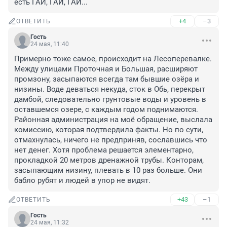
есть ГАИ, ГАИ, ГАИ...
+4
–3
ОТВЕТИТЬ
Гость
24 мая, 11:40
Примерно тоже самое, происходит на Лесоперевалке. 
Между улицами Проточная и Большая, расширяют 
промзону, засыпаются всегда там бывшие озёра и 
низины. Воде деваться некуда, сток в Обь, перекрыт 
дамбой, следовательно грунтовые воды и уровень в 
оставшемся озере, с каждым годом поднимаются.

Районная администрация на моё обращение, выслала 
комиссию, которая подтвердила факты. Но по сути, 
отмахнулась, ничего не предприняв, сославшись что 
нет денег. Хотя проблема решается элементарно, 
прокладкой 20 метров дренажной трубы. Конторам, 
засыпающим низину, плевать в 10 раз больше. Они 
бабло рубят и людей в упор не видят.
+43
–1
ОТВЕТИТЬ
Гость
24 мая, 11:32