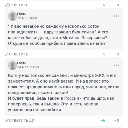
+6
–0
ОТВЕТИТЬ
Гость
25 мая, 03:41
" У вас незаконно каждому несколько соток 
принадлежит», — вдруг заявил бизнесмен." А его 
какое собачье дело, этого Мехмана Закарьяева? 
Откуда он вообще прибыл, права здесь качать?
+5
–0
ОТВЕТИТЬ
Гость
24 мая, 23:38
Кого у нас только не сажали : и министра ЖКХ, и его 
заместителя. А оно неубиваемо. И на вопрос кто 
важнее: предприниматель или народ, чиновник, хитро 
сощурившись, скажет: закон!

И будет прав. Ведь закон в России - что дышло, как 
повернешь, так и вышло. Это и есть основа 
управления по-российски.
+6
–0
ОТВЕТИТЬ
1