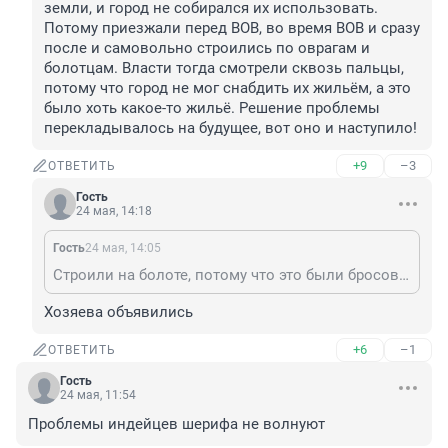
земли, и город не собирался их использовать. 
Потому приезжали перед ВОВ, во время ВОВ и сразу 
после и самовольно строились по оврагам и 
болотцам. Власти тогда смотрели сквозь пальцы, 
потому что город не мог снабдить их жильём, а это 
было хоть какое-то жильё. Решение проблемы 
перекладывалось на будущее, вот оно и наступило!
+9
–3
ОТВЕТИТЬ
Гость
24 мая, 14:18
Гость
24 мая, 14:05
Строили на болоте, потому что это были бросовые земли, и город не собирался их использовать. Потому приезжали перед ВОВ, во время ВОВ и сразу после и самовольно строились по оврагам и болотцам. Власти тогда смотрели сквозь пальцы, потому что город не мог снабдить их жильём, а это было хоть какое-то жильё. Решение проблемы перекладывалось на будущее, вот оно и наступило!
Хозяева объявились
+6
–1
ОТВЕТИТЬ
Гость
24 мая, 11:54
Проблемы индейцев шерифа не волнуют