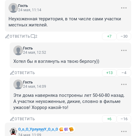
Гость
24 мая, 11:14
Неухоженная территория, в том числе сами участки 
местных жителей.
+7
–30
ОТВЕТИТЬ
2
Гость
24 мая, 12:52
Хотел бы я взглянуть на твою берлогу))
+13
–4
ОТВЕТИТЬ
Гость
24 мая, 14:09
Эти дома наверняка построены лет 50-60-80 назад. 
А участки неухоженные, дикие, словно в фильме 
ужасов! Хоррор какой-то!
+6
–16
ОТВЕТИТЬ
О_о_О_УрлулууУ_О_о_О
24 мая, 11:09