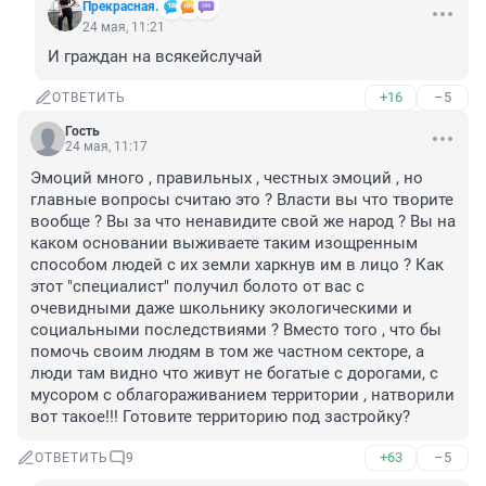
Прекрасная.
24 мая, 11:21
И граждан на всякейслучай
+16
–5
ОТВЕТИТЬ
Гость
24 мая, 11:17
Эмоций много , правильных , честных эмоций , но 
главные вопросы считаю это ? Власти вы что творите 
вообще ? Вы за что ненавидите свой же народ ? Вы на 
каком основании выживаете таким изощренным 
способом людей с их земли харкнув им в лицо ? Как 
этот "специалист" получил болото от вас с 
очевидными даже школьнику экологическими и 
социальными последствиями ? Вместо того , что бы 
помочь своим людям в том же частном секторе, а 
люди там видно что живут не богатые с дорогами, с 
мусором с облагораживанием территории , натворили 
вот такое!!! Готовите территорию под застройку?
+63
–5
ОТВЕТИТЬ
9