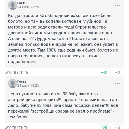
Гость
24 мая, 13:29
Когда строили Юго-Западный ж/м, там тоже было 
болото, но там выкопали котлован глубиной 18 
метров и всю воду отвели туда! Строительство 
дренажной системы продолжалось несколько лет.

А сейчас...?? Дурдом какой то! Болото засыпать 
землёй, только вода никуда не исчезнет, она уйдёт в 
другое место. Там 100% ещё родники бьют, болото не 
вчера появилось, но кого интересуют такие 
подробности.
+43
–0
ОТВЕТИТЬ
Гость
24 мая, 13:25
лена путина: только из за 93 бабушки этого 
застройщика проверить!!! юристы! возьмитесь за это 
дело. бабугке 93 года, она сама посадки делает!!! вов 
пережила! "застройщик заранее знал о проблеме" - 
тем более
+25
–0
ОТВЕТИТЬ