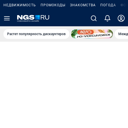
НЕДВИЖИМОСТЬ
ПРОМОКОДЫ
ЗНАКОМСТВА
ПОГОДА
ФО
Растет популярность дискаунтеров
Межд