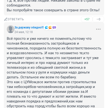
т.д. и, все против людей. Никакие законы в стране не 
соблюдаются.

Вы попробуйте такое совершить в стране этого Оглы!
+57
–0
ОТВЕТИТЬ
За державу обидно!!!
24 мая, 12:18
Всё просто и уже ничего не поменять,потому что 
полная безнаказанность застройщиков и 
чиновников, породила полную их безответственность 
и вседозволенность .И как то незаметно те,кто 
управляет срослись с теми,кто застраивает и тут уже 
личный интерес и про народ думают только из 
телевизора и из обещаний светлой жизни,а в 
остальном пока у руля и кормушки надо деньги 
делать .Остальное им всем по барабану.

Это как с ЦУМом,все жители против строительства 
там небоскрёбов-человейников,а затройщик,мэр и 
его команда с депутатами обоими руками за.И 
плевать на то что думают и хотят жители. И вместо 
наведения порядка и предложений,как нам 
обустроить наш город,чтобы было всем хорошо на 