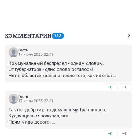
КОММЕНТАРИИ
152
Гость
17 июля 2025, 22:09
Коммунальный беспредел - одним словом. 

От губернатора - одно слово осталось! 

Нет в областях хозяина после того, как их стал 
назначать президент. 

+0
–0
Свадебный генерал, а не губернатор. 

Не родился здесь, ничего для этой земли делать не 
Гость
будет.
17 июля 2025, 22:01
Так по -доброму, по-домашнему Травников с 
Кудрявцевым пожурил, ага. 

Прям мидо дорого! 

А жесткий пошаговый чек-лист по обьектам и 
+0
–0
штрафы и неустойки начислять никто не планирует?? 
