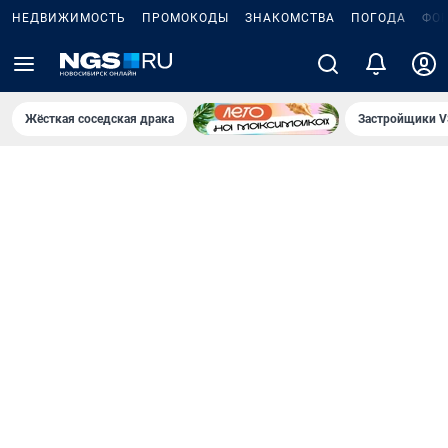
НЕДВИЖИМОСТЬ
ПРОМОКОДЫ
ЗНАКОМСТВА
ПОГОДА
ФО
Жёсткая соседская драка
Застройщики V