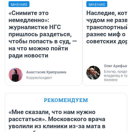
МНЕНИЕ
МНЕНИЕ
«Снимите это
Наследие, кото
немедленно»:
чудом не разва
журналистке НГС
транспортный 
пришлось раздеться,
разнес миф о 
чтобы попасть в суд, —
советских доро
на что можно пойти
ради новости
Олег Арефьев
Блогер, предпри
Анастасия Хрипушина
владелец в тра
Корреспондент
бизнесе
РЕКОМЕНДУЕМ
«Мне сказали, что нам нужно
расстаться». Московского врача
уволили из клиники из-за мата в