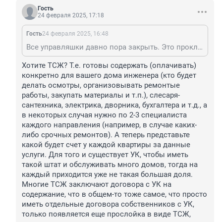
Гость
24 февраля 2025, 17:18
Гость
24 февраля 2025, 16:48
Все управляшки давно пора закрыть. Это прокладки для воровства денег населения. Только ТСЖ, тогда хоть какой-то порядок.
Хотите ТСЖ? Т.е. готовы содержать (оплачивать) 
конкретно для вашего дома инженера (кто будет 
делать осмотры, организовывать ремонтые 
работы, закупать материалы и т.п.), слесаря-
сантехника, электрика, дворника, бухгалтера и т.д., а 
в некоторых случая нужно по 2-3 специалиста 
каждого направления (например, в случае каких-
либо срочных ремонтов). А теперь представьте 
какой будет счет у каждой квартиры за данные 
услуги. Для того и существует УК, чтобы иметь 
такой штат и обслуживать много домов, тогда на 
каждый приходится уже не такая большая доля. 
Многие ТСЖ заключают договора с УК на 
содержание, что в общем-то тоже самое, что просто 
иметь отдельные договора собственников с УК, 
только появляется еще прослойка в виде ТСЖ, 