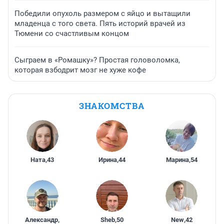
Победили опухоль размером с яйцо и вытащили
младенца с того света. Пять историй врачей из
Тюмени со счастливым концом
Сыграем в «Ромашку»? Простая головоломка,
которая взбодрит мозг не хуже кофе
ЗНАКОМСТВА
Ната
,
43
Ирина
,
44
Марина
,
54
Александр
,
Sheb
,
50
New
,
42