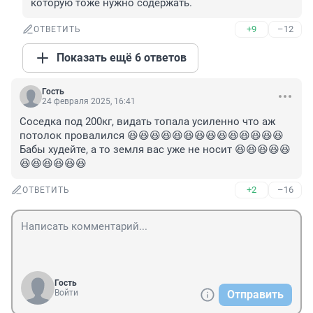
которую тоже нужно содержать.
+9
–12
ОТВЕТИТЬ
Показать ещё 6 ответов
Гость
24 февраля 2025, 16:41
Соседка под 200кг, видать топала усиленно что аж 
потолок провалился 😆😆😆😆😆😆😆😆😆😆😆😆😆😆

Бабы худейте, а то земля вас уже не носит 😆😆😆😆😆
😆😆😆😆😆😆
+2
–16
ОТВЕТИТЬ
Гость
Войти
Отправить