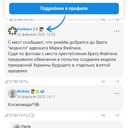
тебе пол разворотить и-ничего не 
Подробнее в профиле
ремонтировать,понравится?
+2
–3
ОТВЕТИТЬ
Коляныч 2.0
24 февраля 2025, 18:32
С мест сообщают, что режЫм добрался до брата 
"модного" адвоката Марка Фейгина.

Судя по фоткам с места преступления брату Фейгина 
предъявили обвинения в попытке создания модели 
прекрасной Украины будущего в отдельно взятой 
хрущевке.
+2
–3
ОТВЕТИТЬ
Mr.Bean
24 февраля 2025, 18:11
Космомода?!😆
+4
–0
ОТВЕТИТЬ
1
Гость