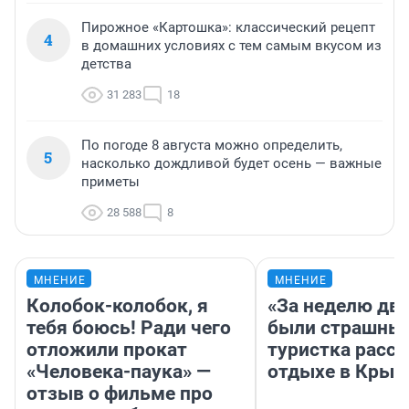
Пирожное «Картошка»: классический рецепт
4
в домашних условиях с тем самым вкусом из
детства
31 283
18
По погоде 8 августа можно определить,
5
насколько дождливой будет осень — важные
приметы
28 588
8
МНЕНИЕ
МНЕНИЕ
Колобок-колобок, я
«За неделю две
тебя боюсь! Ради чего
были страшные
отложили прокат
туристка расск
«Человека-паука» —
отдыхе в Крым
отзыв о фильме про