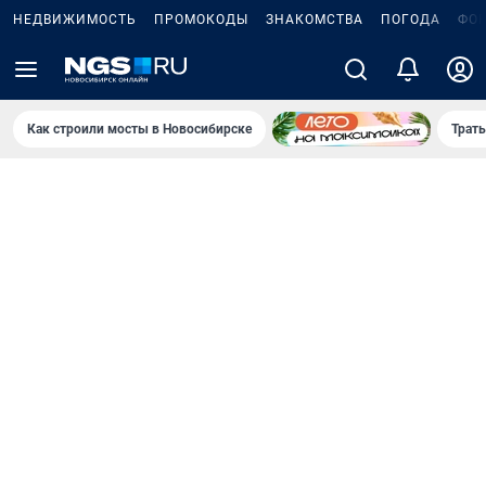
НЕДВИЖИМОСТЬ
ПРОМОКОДЫ
ЗНАКОМСТВА
ПОГОДА
ФО
Как строили мосты в Новосибирске
Траты