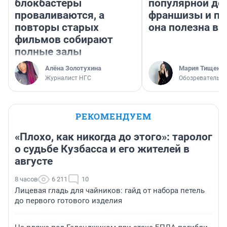
блокбастеры
популярной де
проваливаются, а
франшизы и п
повторы старых
она полезна в
фильмов собирают
полные залы
Алёна Золотухина
Мария Тищенк
Журналист НГС
Обозреватель
РЕКОМЕНДУЕМ
«Плохо, как никогда до этого»: таролог
о судьбе Кузбасса и его жителей в
августе
8 часов
6 211
10
Лицевая гладь для чайников: гайд от набора петель
до первого готового изделия