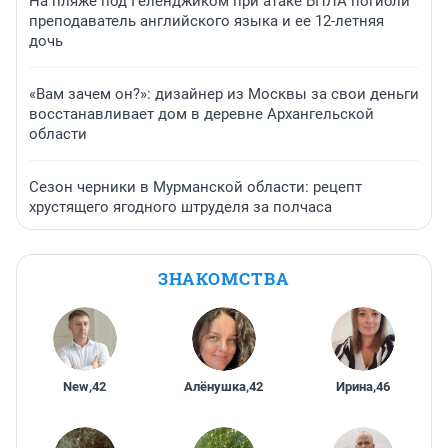
На пляже под Геленджиком при атаке БПЛА погибли
преподаватель английского языка и ее 12-летняя
дочь
«Вам зачем он?»: дизайнер из Москвы за свои деньги
восстанавливает дом в деревне Архангельской
области
Сезон черники в Мурманской области: рецепт
хрустящего ягодного штруделя за полчаса
ЗНАКОМСТВА
New
,
42
Алёнушка
,
42
Ирина
,
46