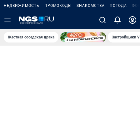
НЕДВИЖИМОСТЬ
ПРОМОКОДЫ
ЗНАКОМСТВА
ПОГОДА
ФО
Жёсткая соседская драка
Застройщики V