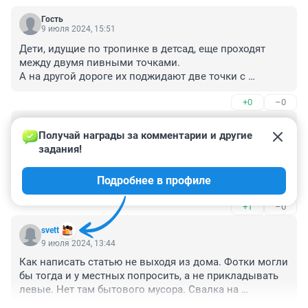
Гость
9 июля 2024, 15:51
Дети, идущие по тропинке в детсад, еще проходят 
между двумя пивными точками.

А на другой дороге их поджидают две точки с 
табачными изделиями.

+0
–0
И все эти пивные-табачные точки в десяти метрах от 
хоккейной коробки, где постоянно тусуются 
Гость
подростки.
9 июля 2024, 14:38
Получай награды за комментарии и другие 
задания!
Хожу по этой тропинке каждый день. Ничего там не 
воняет, не надо выдумывать. Свалка да, 
Подробнее в профиле
присутствует. Но она, в основном, из коробок, 
ящиков, плёнки, пакетов и т.п., то есть из упаковки из 
+1
–0
близлежащих торговых точек. Хозяин здания совсем 
безответственный, летом не убирается, зимой не 
svett
чистит. Только деньги за аренду гребёт...
9 июля 2024, 13:44
Как написать статью не выходя из дома. Фотки могли 
бы тогда и у местных попросить, а не прикладывать 
левые. Нет там бытового мусора. Свалка на 
территории магазина образовалась , потому что 