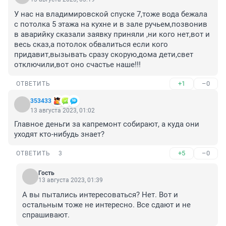
У нас на владимировской спуске 7,тоже вода бежала 
с потолка 5 этажа на кухне и в зале ручьем,позвонив 
в аварийку сказали заявку приняли ,ни кого нет,вот и 
весь сказ,а потолок обвалиться если кого 
придавит,вызывать сразу скорую,дома дети,свет 
отключили,вот оно счастье наше!!!
+1
–0
ОТВЕТИТЬ
353433
13 августа 2023, 01:02
Главное деньги за капремонт собирают, а куда они 
уходят кто-нибудь знает?
+5
–0
ОТВЕТИТЬ
3
Гость
13 августа 2023, 01:39
А вы пытались интересоваться? Нет. Вот и 
остальным тоже не интересно. Все сдают и не 
спрашивают.