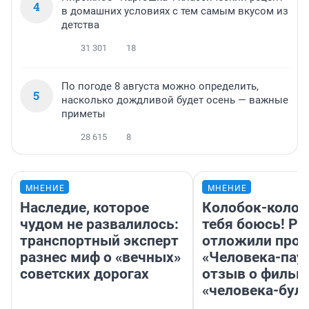
4
в домашних условиях с тем самым вкусом из
детства
31 301
18
По погоде 8 августа можно определить,
5
насколько дождливой будет осень — важные
приметы
28 615
8
МНЕНИЕ
МНЕНИЕ
Наследие, которое
Колобок-колобо
чудом не развалилось:
тебя боюсь! Ра
транспортный эксперт
отложили прок
разнес миф о «вечных»
«Человека-пау
советских дорогах
отзыв о фильм
«человека-бул