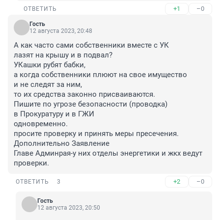
+1
–0
ОТВЕТИТЬ
Гость
12 августа 2023, 20:48
А как часто сами собственники вместе с УК 

лазят на крышу и в подвал?

УКашки рубят бабки, 

а когда собственники плюют на свое имущество

и не следят за ним,

то их средства законно присваиваются.

Пишите по угрозе безопасности (проводка) 

в Прокуратуру и в ГЖИ

одновременно.

просите проверку и принять меры пресечения.

Дополнительно Заявление

Главе Админрая-у них отделы энергетики и жкх ведут 
проверки.
+2
–0
ОТВЕТИТЬ
3
Гость
12 августа 2023, 20:50