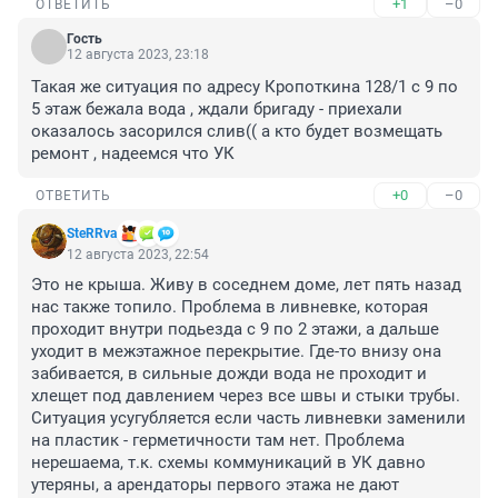
+1
–0
ОТВЕТИТЬ
Гость
12 августа 2023, 23:18
Такая же ситуация по адресу Кропоткина 128/1 с 9 по 
5 этаж бежала вода , ждали бригаду - приехали 
оказалось засорился слив(( а кто будет возмещать 
ремонт , надеемся что УК
+0
–0
ОТВЕТИТЬ
SteRRva
12 августа 2023, 22:54
Это не крыша. Живу в соседнем доме, лет пять назад 
нас также топило. Проблема в ливневке, которая 
проходит внутри подьезда с 9 по 2 этажи, а дальше 
уходит в межэтажное перекрытие. Где-то внизу она 
забивается, в сильные дожди вода не проходит и 
хлещет под давлением через все швы и стыки трубы. 
Ситуация усугубляется если часть ливневки заменили 
на пластик - герметичности там нет. Проблема 
нерешаема, т.к. схемы коммуникаций в УК давно 
утеряны, а арендаторы первого этажа не дают 