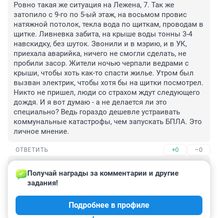
Ровно такая же ситуация на Лежена, 7. Так же 
затопило с 9-го по 5-ый этаж, на восьмом провис 
натяжной потолок, текла вода по щиткам, проводам в 
щитке. Ливневка забита, на крыше воды тонны 3-4 
навскидку, без шуток. Звонили и в мэрию, и в УК, 
приехала аварийка, ничего не смогли сделать, не 
пробили засор. Жители ночью черпали ведрами с 
крыши, чтобы хоть как-то спасти жилье. Утром был 
вызван электрик, чтобы хотя бы на щитки посмотрел. 
Никто не пришел, люди со страхом ждут следующего 
дождя. И я вот думаю - а не делается ли это 
специально? Ведь гораздо дешевле устраивать 
коммунальные катастрофы, чем запускать БПЛА. Это 
личное мнение.
+0
–0
ОТВЕТИТЬ
Гость
13 августа 2023, 12:39
Получай награды за комментарии и другие 
задания!
Ощущаю невероятное качество обслуживания дома 
со стороны потрясающей управляющей компании. 
Подробнее в профиле
Преклоняюсь перед еë величием.