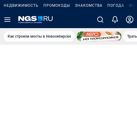
НЕДВИЖИМОСТЬ
ПРОМОКОДЫ
ЗНАКОМСТВА
ПОГОДА
ФО
Как строили мосты в Новосибирске
Траты