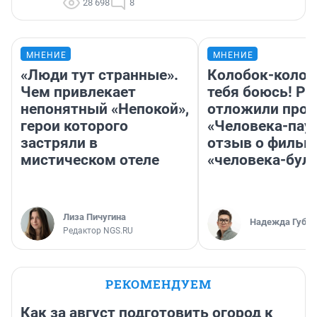
28 698
8
МНЕНИЕ
МНЕНИЕ
«Люди тут странные».
Колобок-колобо
Чем привлекает
тебя боюсь! Ра
непонятный «Непокой»,
отложили прок
герои которого
«Человека-пау
застряли в
отзыв о фильм
мистическом отеле
«человека-бул
Лиза Пичугина
Надежда Губар
Редактор NGS.RU
РЕКОМЕНДУЕМ
Как за август подготовить огород к