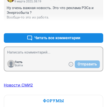
9 марта 2023, 08:19
" В 21:50 электроснабжение восстановлено...Без 
Ну очень важная новость. Это что реклама РЭСа и 
света сейчас оказалась часть жителей...."
Энергосбыта ?

Вообще-то это их работа.
+0
–0
Читать все комментарии
Гость
Отправить
Войти
Новости СМИ2
ФОРУМЫ