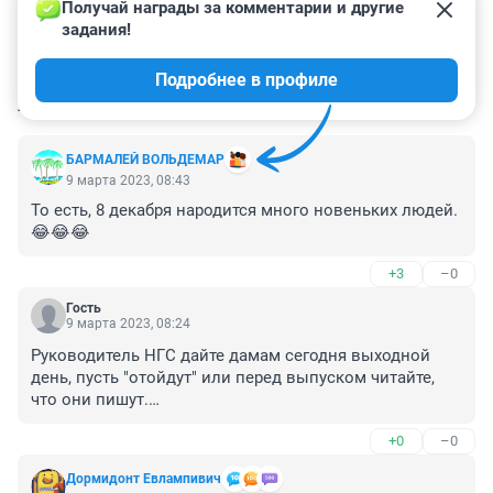
Получай награды за комментарии и другие 
задания!
Подробнее в профиле
КОММЕНТАРИИ
3
БАРМАЛЕЙ ВОЛЬДЕМАР
9 марта 2023, 08:43
То есть, 8 декабря народится много новеньких людей. 
😂😂😂
+3
–0
Гость
9 марта 2023, 08:24
Руководитель НГС дайте дамам сегодня выходной 
день, пусть "отойдут" или перед выпуском читайте, 
что они пишут.

"...восстановили электричество после серьёзного 
+0
–0
отключения..."

"...восстановили электричество после массового 
Дормидонт Евлампивич
аварийного отключения..."
