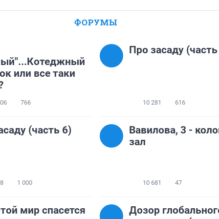
ФОРУМЫ
Про засаду (часть
ый"...Котеджный
ок или все таки
?
106
766
10 281
616
асаду (часть 6)
Вавилова, 3 - кол
зал
88
1 000
10 681
47
той мир спасется
Дозор глобальног