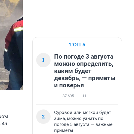
ТОП 5
По погоде 3 августа
1
можно определить,
каким будет
декабрь, — приметы
и поверья
87 695
11
Суровой или мягкой будет
2
ком
зима, можно узнать по
 45
погоде 5 августа — важные
приметы