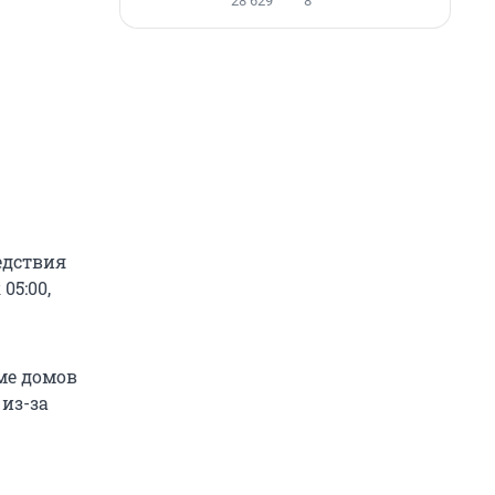
28 629
8
едствия
05:00,
ме домов
из-за