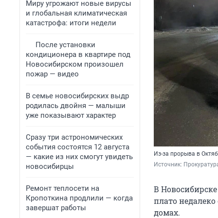
Миру угрожают новые вирусы
и глобальная климатическая
катастрофа: итоги недели
После установки
кондиционера в квартире под
Новосибирском произошел
пожар — видео
В семье новосибирских выдр
родилась двойня — малыши
уже показывают характер
Сразу три астрономических
события состоятся 12 августа
Из-за прорыва в Октя
— какие из них смогут увидеть
Источник: 
Прокуратур
новосибирцы
Ремонт теплосети на
В Новосибирске
Кропоткина продлили — когда
плато недалеко 
завершат работы
домах.