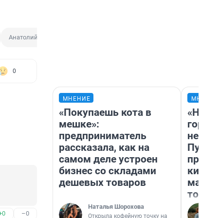
Анатолий Локоть
0
МНЕНИЕ
МНЕНИ
«Покупаешь кота в
«Нет 
мешке»:
городо
предприниматель
недоф
рассказала, как на
Путеш
самом деле устроен
проех
бизнес со складами
килом
дешевых товаров
машин
того
Наталья Шорохова
+0
–0
Открыла кофейную точку на