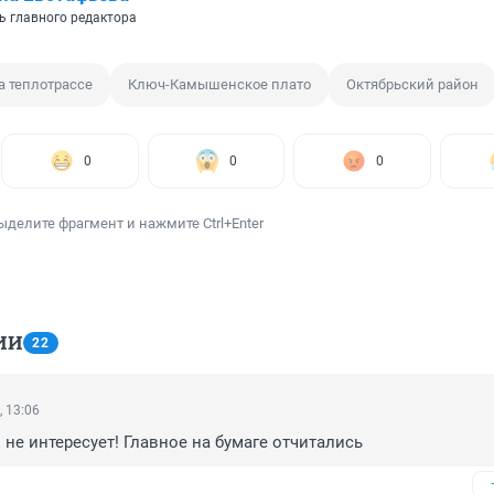
ь главного редактора
а теплотрассе
Ключ-Камышенское плато
Октябрьский район
0
0
0
ыделите фрагмент и нажмите Ctrl+Enter
ИИ
22
, 13:06
 не интересует! Главное на бумаге отчитались