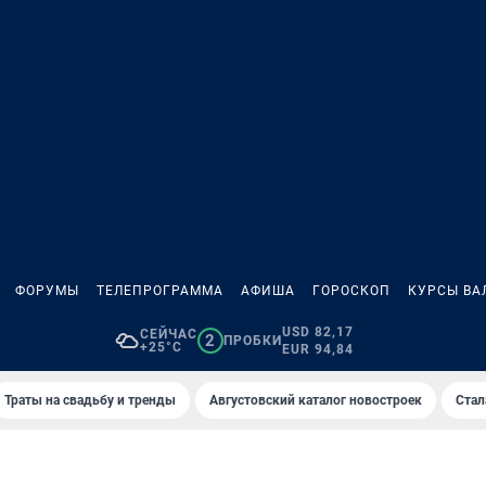
ФОРУМЫ
ТЕЛЕПРОГРАММА
АФИША
ГОРОСКОП
КУРСЫ ВА
USD 82,17
СЕЙЧАС
2
ПРОБКИ
+25°C
EUR 94,84
Траты на свадьбу и тренды
Августовский каталог новостроек
Стал