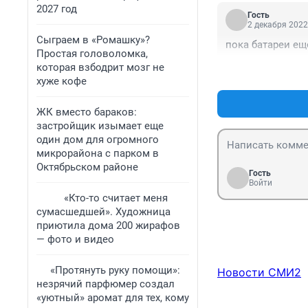
2027 год
Гость
2 декабря 2022
Сыграем в «Ромашку»?
пока батареи е
Простая головоломка,
которая взбодрит мозг не
хуже кофе
ЖК вместо бараков:
застройщик изымает еще
один дом для огромного
микрорайона с парком в
Октябрьском районе
Гость
Войти
«Кто-то считает меня
сумасшедшей». Художница
приютила дома 200 жирафов
— фото и видео
«Протянуть руку помощи»:
Новости СМИ2
незрячий парфюмер создал
«уютный» аромат для тех, кому