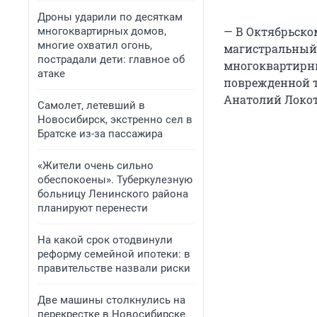
Дроны ударили по десяткам
— В Октябрьско
многоквартирных домов,
многие охватил огонь,
магистральный 
пострадали дети: главное об
многоквартирных
атаке
поврежденной т
Анатолий Локоть
Самолет, летевший в
Новосибирск, экстренно сел в
Братске из-за пассажира
«Жители очень сильно
обеспокоены». Туберкулезную
больницу Ленинского района
планируют перенести
На какой срок отодвинули
реформу семейной ипотеки: в
правительстве назвали риски
Две машины столкнулись на
перекрестке в Новосибирске