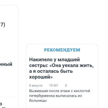
 7)
РЕКОМЕНДУЕМ
Накипело у младшей
онный
сестры: «Она уехала жить,
а я осталась быть
хорошей»
8 августа
19 901
8
Выжившая после атаки с кислотой
петербурженка выписалась из
больницы
о