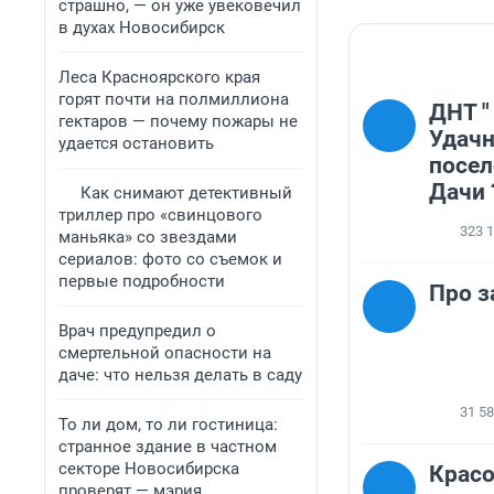
страшно, — он уже увековечил
в духах Новосибирск
Леса Красноярского края
горят почти на полмиллиона
ДНТ "
гектаров — почему пожары не
Удачн
удается остановить
посел
Дачи 
Как снимают детективный
триллер про «свинцового
323 
маньяка» со звездами
сериалов: фото со съемок и
первые подробности
Про з
Врач предупредил о
смертельной опасности на
даче: что нельзя делать в саду
31 5
То ли дом, то ли гостиница:
странное здание в частном
секторе Новосибирска
Красо
проверят — мэрия