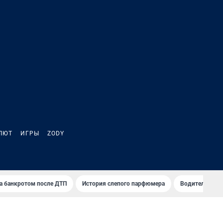
ЛЮТ
ИГРЫ
ZODY
а банкротом после ДТП
История слепого парфюмера
Водители пер