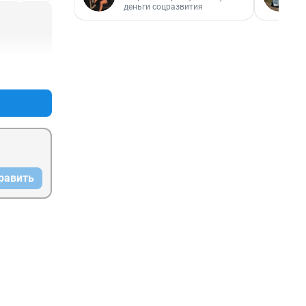
деньги соцразвития
+0
–0
равить