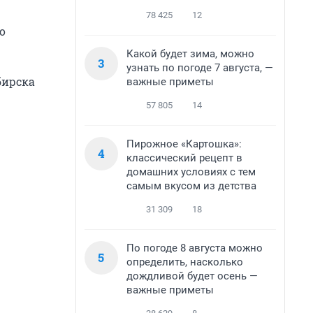
78 425
12
о
Какой будет зима, можно
3
узнать по погоде 7 августа, —
бирска
важные приметы
57 805
14
Пирожное «Картошка»:
4
классический рецепт в
домашних условиях с тем
самым вкусом из детства
31 309
18
По погоде 8 августа можно
5
определить, насколько
дождливой будет осень —
важные приметы