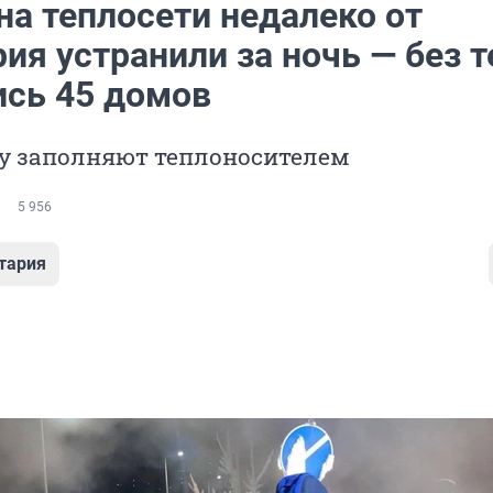
на теплосети недалеко от
ия устранили за ночь — без т
ись 45 домов
бу заполняют теплоносителем
5 956
тария