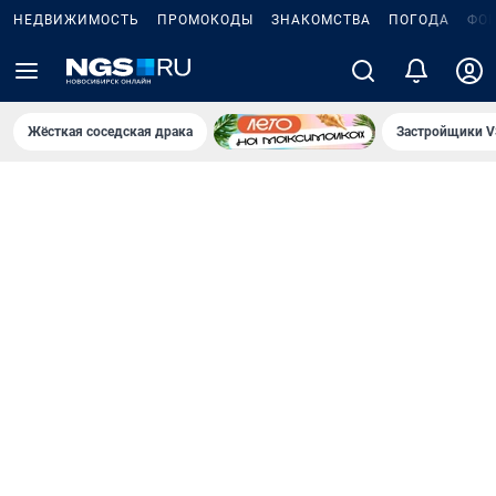
НЕДВИЖИМОСТЬ
ПРОМОКОДЫ
ЗНАКОМСТВА
ПОГОДА
ФО
Жёсткая соседская драка
Застройщики V