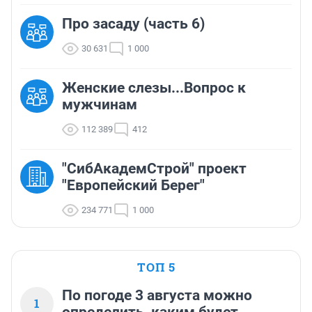
Про засаду (часть 6)
30 631
1 000
Женские слезы...Вопрос к
мужчинам
112 389
412
"СибАкадемСтрой" проект
"Европейский Берег"
234 771
1 000
ТОП 5
По погоде 3 августа можно
1