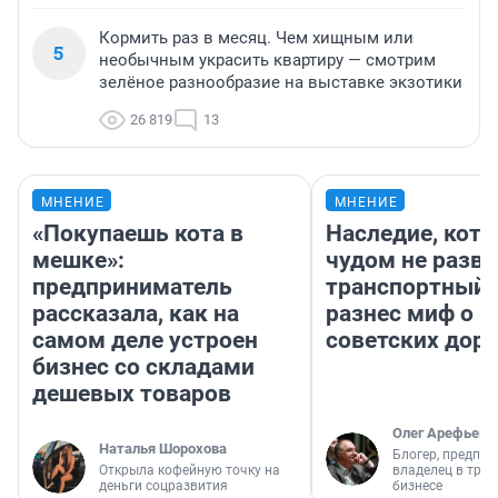
Кормить раз в месяц. Чем хищным или
5
необычным украсить квартиру — смотрим
зелёное разнообразие на выставке экзотики
26 819
13
МНЕНИЕ
МНЕНИЕ
«Покупаешь кота в
Наследие, кото
мешке»:
чудом не разва
предприниматель
транспортный 
рассказала, как на
разнес миф о 
самом деле устроен
советских доро
бизнес со складами
дешевых товаров
Олег Арефьев
Наталья Шорохова
Блогер, предпри
Открыла кофейную точку на
владелец в тра
деньги соцразвития
бизнесе