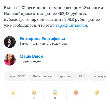
Вывоз ТКО региональным оператором «Экология-
Новосибирск» стоил ранее 462,48 рубля за
кубометр. Теперь он составит 398,8 рубля, ранее
уже сообщалось, что этот
тариф снизится
.
Екатерина Евстафьева
Заместитель главного редактора
Маша Вьюн
Корреспондент
Тариф ЖКХ
Департамент по тарифам
СГК
Горводока
0
0
0
0
0