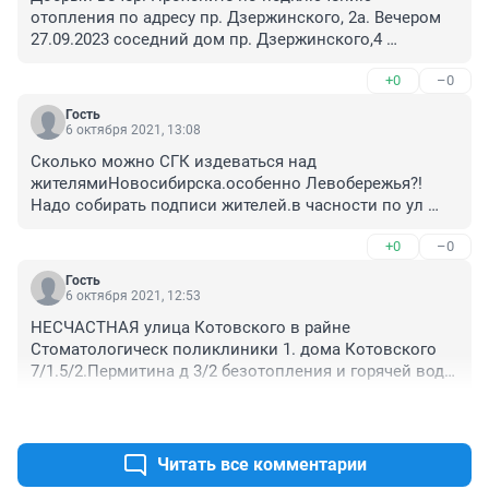
отопления по адресу пр. Дзержинского, 2а. Вечером 
27.09.2023 соседний дом пр. Дзержинского,4 
подключен к отоплению.
+0
–0
Гость
6 октября 2021, 13:08
Сколько можно СГК издеваться над 
жителямиНовосибирска.особенно Левобережья?! 
Надо собирать подписи жителей.в часности по ул 
Котовского Пермитина.отправлять жалобу 
+0
–0
президенту в Москву. на уровне местных властей 
ничего не даст! Обращайтесь с подписями к вашим 
Гость
депутам Госдумы.лучше к коммунистам.А то зачем 
6 октября 2021, 12:53
избирались в ГосДуму? Только будьте активными!
НЕСЧАСТНАЯ улица Котовского в райне 
Старшие по дому! Собирайте подписи жильцов в 3х 
Стоматологическ поликлиники 1. дома Котовского 
экземпл 1экз в Приемную Президента.2ой экз - 
7/1.5/2.Пермитина д 3/2 безотопления и горячей воды 
своему депутату в ГосДуме.да регистрируйте их.и по 
СГК обьясняет.что изношенные теплосети.так нвые 
одному экземп себе оставляйте с подпсисями.что 
+0
–0
прокладывайте.а не латайте старые! А вы экономите 
принято.Да.волокитно.но по другому не дождетесь 
на нас .получая от жителей хорошие деньги 
тепла!И требовать отмены ежемесячной оплаты 
ежемесячно..И с каждым годом все хуже и хуже! 
Читать все комментарии
отопления.только по факту Только так СГК будет 
НАДО ТАК-есть тепло платим.нет тепла.а пользуемся 
решать проблему изношенности теплосетей 