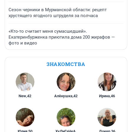
Сезон черники в Мурманской области: рецепт
хрустящего ягодного штруделя за полчаса
«Кто-то считает меня сумасшедшей».
Екатеринбурженка приютила дома 200 жирафов —
фото и видео
ЗНАКОМСТВА
New
,
42
Алёнушка
,
42
Ирина
,
46
Юлия
,
50
ХуЛиГаНкА
,
Докер
,
36