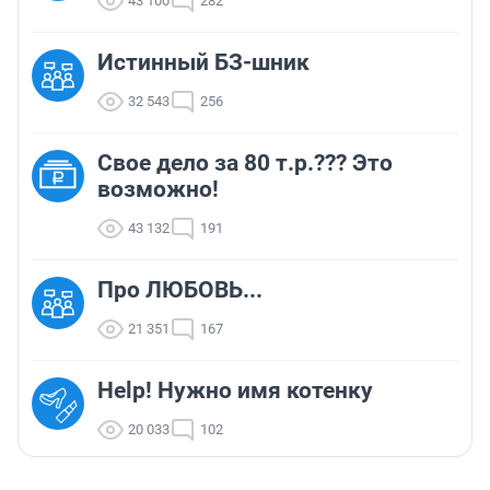
43 100
282
Истинный БЗ-шник
32 543
256
Свое дело за 80 т.р.??? Это
возможно!
43 132
191
Про ЛЮБОВЬ...
21 351
167
Help! Нужно имя котенку
20 033
102