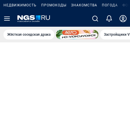
НЕДВИЖИМОСТЬ
ПРОМОКОДЫ
ЗНАКОМСТВА
ПОГОДА
ФО
Жёсткая соседская драка
Застройщики V