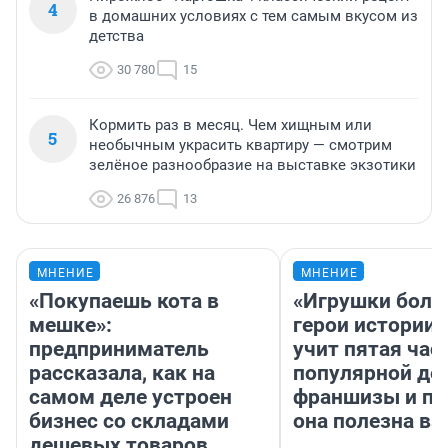
4
в домашних условиях с тем самым вкусом из
детства
30 780
15
Кормить раз в месяц. Чем хищным или
5
необычным украсить квартиру — смотрим
зелёное разнообразие на выставке экзотики
26 876
13
МНЕНИЕ
МНЕНИЕ
«Покупаешь кота в
«Игрушки боль
мешке»:
герои истории»
предприниматель
учит пятая час
рассказала, как на
популярной де
самом деле устроен
франшизы и п
бизнес со складами
она полезна в
дешевых товаров