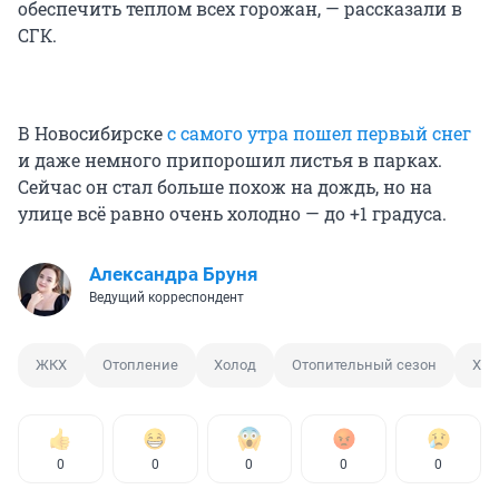
обеспечить теплом всех горожан, — рассказали в
СГК.
В Новосибирске
с самого утра пошел первый снег
и даже немного припорошил листья в парках.
Сейчас он стал больше похож на дождь, но на
улице всё равно очень холодно — до +1 градуса.
Александра Бруня
Ведущий корреспондент
ЖКХ
Отопление
Холод
Отопительный сезон
Хол
0
0
0
0
0