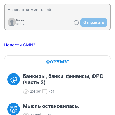
обогревателями.платим только за электричество! 
Новосибирска и установку новых! Буде молчать как 
Короч отказаться от некачественнвх услуг СГК!
овцы -будете мерзнуть всегда!
Гость
Отправить
Войти
Новости СМИ2
ФОРУМЫ
Банкиры, банки, финансы, ФРС
(часть 2)
208 301
499
Мысль остановилась.