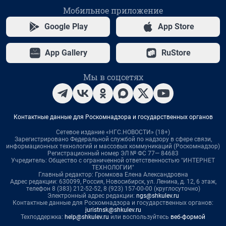
Мобильное приложение
Google Play
App Store
App Gallery
RuStore
Мы в соцсетях
Контактные данные для Роскомнадзора и государственных органов
Сетевое издание «НГС.НОВОСТИ» (18+)
Зарегистрировано Федеральной службой по надзору в сфере связи,
информационных технологий и массовых коммуникаций (Роскомнадзор)
Регистрационный номер ЭЛ № ФС 77— 84683
Учредитель: Общество с ограниченной ответственностью "ИНТЕРНЕТ
ТЕХНОЛОГИИ"
Главный редактор: Громкова Елена Александровна
Адрес редакции: 630099, Россия, Новосибирск, ул. Ленина, д. 12, 6 этаж,
телефон 8 (383) 212-52-52, 8 (923) 157-00-00 (круглосуточно)
Электронный адрес редакции:
ngs@shkulev.ru
Контактные данные для Роскомнадзора и государственных органов:
juristnsk@shkulev.ru
Техподдержка:
help@shkulev.ru
или воспользуйтесь
веб-формой