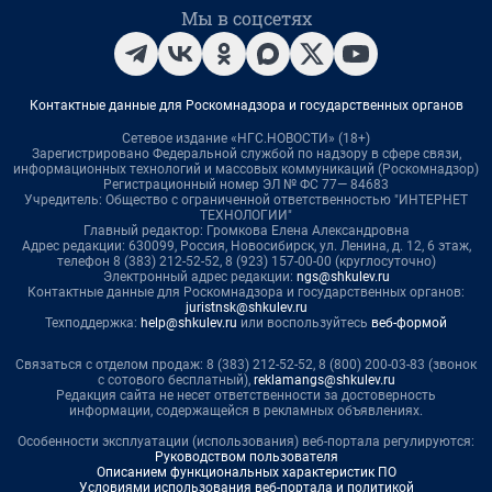
Мы в соцсетях
Контактные данные для Роскомнадзора и государственных органов
Сетевое издание «НГС.НОВОСТИ» (18+)
Зарегистрировано Федеральной службой по надзору в сфере связи,
информационных технологий и массовых коммуникаций (Роскомнадзор)
Регистрационный номер ЭЛ № ФС 77— 84683
Учредитель: Общество с ограниченной ответственностью "ИНТЕРНЕТ
ТЕХНОЛОГИИ"
Главный редактор: Громкова Елена Александровна
Адрес редакции: 630099, Россия, Новосибирск, ул. Ленина, д. 12, 6 этаж,
телефон 8 (383) 212-52-52, 8 (923) 157-00-00 (круглосуточно)
Электронный адрес редакции:
ngs@shkulev.ru
Контактные данные для Роскомнадзора и государственных органов:
juristnsk@shkulev.ru
Техподдержка:
help@shkulev.ru
или воспользуйтесь
веб-формой
Связаться с отделом продаж: 8 (383) 212-52-52, 8 (800) 200-03-83 (звонок
с сотового бесплатный),
reklamangs@shkulev.ru
Редакция сайта не несет ответственности за достоверность
информации, содержащейся в рекламных объявлениях.
Особенности эксплуатации (использования) веб-портала регулируются:
Руководством пользователя
Описанием функциональных характеристик ПО
Условиями использования веб-портала и политикой