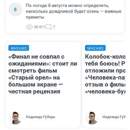
По погоде 8 августа можно определить,
5
насколько дождливой будет осень — важные
приметы
28 411
7
МНЕНИЕ
МНЕНИЕ
«Финал не совпал с
Колобок-колобо
ожиданиями»: стоит ли
тебя боюсь! Ра
смотреть фильм
отложили прок
«Старый орел» на
«Человека-пау
большом экране —
отзыв о фильм
честная рецензия
«человека-бул
Надежда Губарь
Надежда Губар