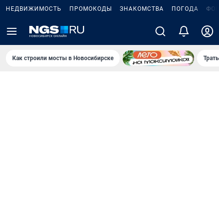
НЕДВИЖИМОСТЬ
ПРОМОКОДЫ
ЗНАКОМСТВА
ПОГОДА
ФО
Как строили мосты в Новосибирске
Траты