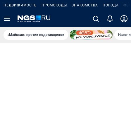
НЕДВИЖИМОСТЬ
ПРОМОКОДЫ
ЗНАКОМСТВА
ПОГОДА
ФО
«Майские» против подставщиков
Налог 