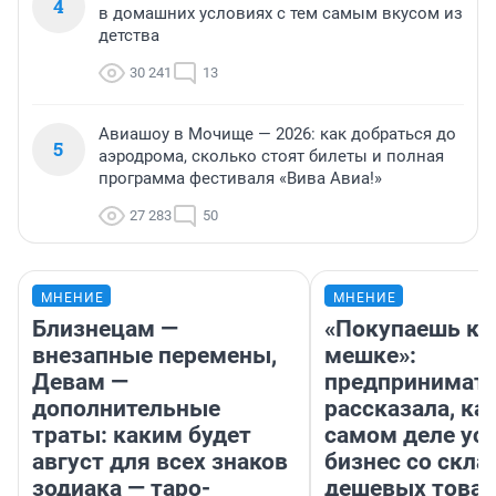
4
в домашних условиях с тем самым вкусом из
детства
30 241
13
Авиашоу в Мочище — 2026: как добраться до
5
аэродрома, сколько стоят билеты и полная
программа фестиваля «Вива Авиа!»
27 283
50
МНЕНИЕ
МНЕНИЕ
Близнецам —
«Покупаешь ко
внезапные перемены,
мешке»:
Девам —
предпринимат
дополнительные
рассказала, как
траты: каким будет
самом деле ус
август для всех знаков
бизнес со скл
зодиака — таро-
дешевых това