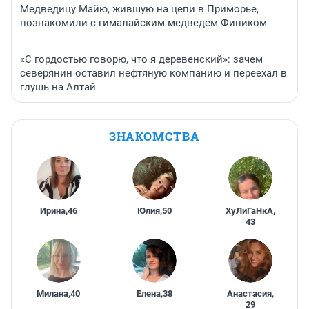
Медведицу Майю, жившую на цепи в Приморье,
познакомили с гималайским медведем Фиником
«С гордостью говорю, что я деревенский»: зачем
северянин оставил нефтяную компанию и переехал в
глушь на Алтай
ЗНАКОМСТВА
Ирина
,
46
Юлия
,
50
ХуЛиГаНкА
,
43
Милана
,
40
Елена
,
38
Анастасия
,
29