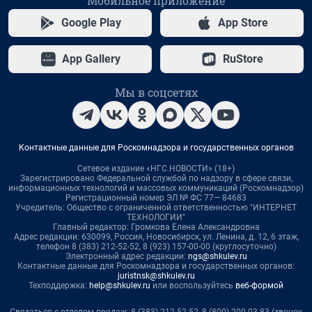
Мобильное приложение
Google Play
App Store
App Gallery
RuStore
Мы в соцсетях
Контактные данные для Роскомнадзора и государственных органов
Сетевое издание «НГС.НОВОСТИ» (18+)
Зарегистрировано Федеральной службой по надзору в сфере связи,
информационных технологий и массовых коммуникаций (Роскомнадзор)
Регистрационный номер ЭЛ № ФС 77— 84683
Учредитель: Общество с ограниченной ответственностью "ИНТЕРНЕТ
ТЕХНОЛОГИИ"
Главный редактор: Громкова Елена Александровна
Адрес редакции: 630099, Россия, Новосибирск, ул. Ленина, д. 12, 6 этаж,
телефон 8 (383) 212-52-52, 8 (923) 157-00-00 (круглосуточно)
Электронный адрес редакции:
ngs@shkulev.ru
Контактные данные для Роскомнадзора и государственных органов:
juristnsk@shkulev.ru
Техподдержка:
help@shkulev.ru
или воспользуйтесь
веб-формой