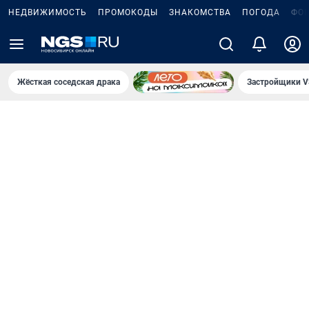
НЕДВИЖИМОСТЬ
ПРОМОКОДЫ
ЗНАКОМСТВА
ПОГОДА
ФО
Жёсткая соседская драка
Застройщики V