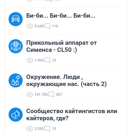
Би-би... Би-би... Би-би...
5 645
119
Прикольный аппарат от
Сименса - CL50 :)
1 093
15
Окружение. Люди ,
окружающие нас. (часть 2)
141 783
507
Сообщество кайтингистов или
кайтеров, где?
2 033
15