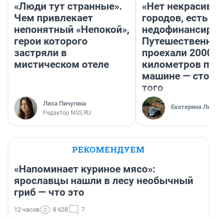
«Люди тут странные».
«Нет некрасив
Чем привлекает
городов, есть
непонятный «Непокой»,
недофинансиро
герои которого
Путешественн
застряли в
проехали 2000
мистическом отеле
километров по 
машине — стои
того
Лиза Пичугина
Екатерина Лит
Редактор NGS.RU
РЕКОМЕНДУЕМ
«Напоминает куриное мясо»:
ярославцы нашли в лесу необычный
гриб — что это
12 часов
8 628
7