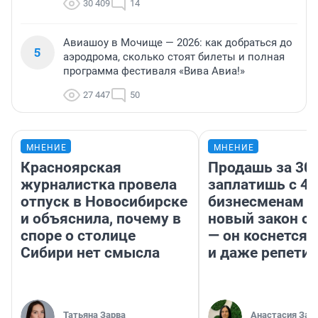
30 409
14
Авиашоу в Мочище — 2026: как добраться до
5
аэродрома, сколько стоят билеты и полная
программа фестиваля «Вива Авиа!»
27 447
50
МНЕНИЕ
МНЕНИЕ
Красноярская
Продашь за 300
журналистка провела
заплатишь с 40
отпуск в Новосибирске
бизнесменам г
и объяснила, почему в
новый закон о 
споре о столице
— он коснется 
Сибири нет смысла
и даже репети
Татьяна Зарва
Анастасия Зав