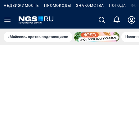
НЕДВИЖИМОСТЬ
ПРОМОКОДЫ
ЗНАКОМСТВА
ПОГОДА
ФО
«Майские» против подставщиков
Налог 