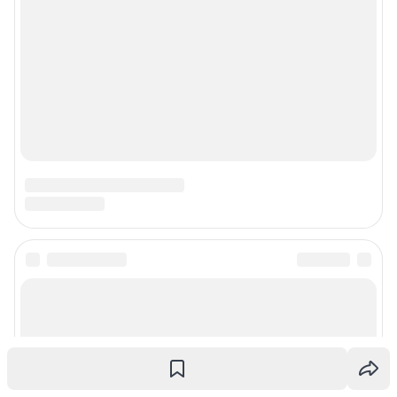
О компании
Наши награды
Наши вакансии
Техподдержка
Предвыборная агитация
Статистика канала в MAX
Все города сети
Мобильное приложение
Google Play
App Store