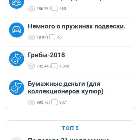
186 734
683
Немного о пружинах подвески.
18 971
40
Грибы-2018
742 440
1 000
Бумажные деньги (для
коллекционеров купюр)
992 787
907
ТОП 5