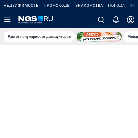
НЕДВИЖИМОСТЬ
ПРОМОКОДЫ
ЗНАКОМСТВА
ПОГОДА
ФО
Растет популярность дискаунтеров
Межд