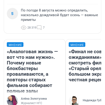
По погоде 8 августа можно определить,
5
насколько дождливой будет осень — важные
приметы
28 319
7
МНЕНИЕ
МНЕНИЕ
«Аналоговая жизнь —
«Финал не совп
вот что нам нужно».
ожиданиями»: 
Почему новые
смотреть фил
блокбастеры
«Старый орел» 
проваливаются, а
большом экран
повторы старых
честная рецен
фильмов собирают
полные залы
Алёна Золотухина
Надежда Губар
Журналист НГС