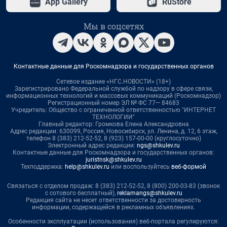
App Gallery
RuStore
Мы в соцсетях
Контактные данные для Роскомнадзора и государственных органов
Сетевое издание «НГС.НОВОСТИ» (18+)
Зарегистрировано Федеральной службой по надзору в сфере связи,
информационных технологий и массовых коммуникаций (Роскомнадзор)
Регистрационный номер ЭЛ № ФС 77— 84683
Учредитель: Общество с ограниченной ответственностью "ИНТЕРНЕТ
ТЕХНОЛОГИИ"
Главный редактор: Громкова Елена Александровна
Адрес редакции: 630099, Россия, Новосибирск, ул. Ленина, д. 12, 6 этаж,
телефон 8 (383) 212-52-52, 8 (923) 157-00-00 (круглосуточно)
Электронный адрес редакции:
ngs@shkulev.ru
Контактные данные для Роскомнадзора и государственных органов:
juristnsk@shkulev.ru
Техподдержка:
help@shkulev.ru
или воспользуйтесь
веб-формой
Связаться с отделом продаж: 8 (383) 212-52-52, 8 (800) 200-03-83 (звонок
с сотового бесплатный),
reklamangs@shkulev.ru
Редакция сайта не несет ответственности за достоверность
информации, содержащейся в рекламных объявлениях.
Особенности эксплуатации (использования) веб-портала регулируются: