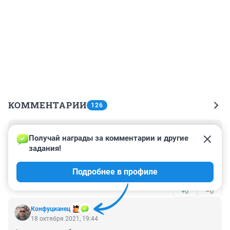
КОММЕНТАРИИ
126
Гость
18 октября 2021, 22:40
Получай награды за комментарии и другие 
задания!
маски не носят 99,999 процентов. Что смеяться ? И 
это дополнительное статистически достоверное 
Подробнее в профиле
доказательство бесполезности масок !
+0
–0
Конфуцианец
18 октября 2021, 19:44