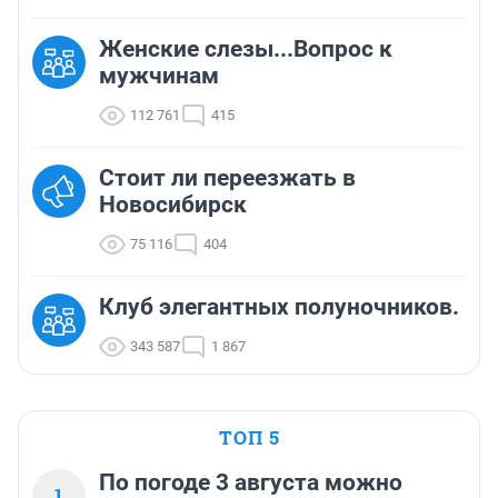
Женские слезы...Вопрос к
мужчинам
112 761
415
Стоит ли переезжать в
Новосибирск
75 116
404
Клуб элегантных полуночников.
343 587
1 867
ТОП 5
По погоде 3 августа можно
1