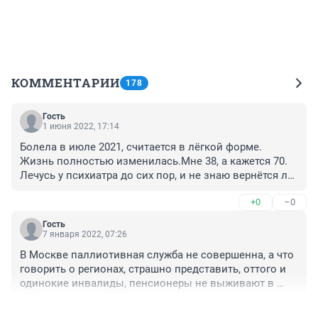
КОММЕНТАРИИ
178
Гость
1 июня 2022, 17:14
Болела в июле 2021, считается в лёгкой форме. 
Жизнь полностью изменилась.Мне 38, а кажется 70. 
Лечусь у психиатра до сих пор, и не знаю вернётся ли 
ко мне прежнее здоровье.Это очень страшно.
+0
–0
Гость
7 января 2022, 07:26
В Москве паллиотивная служба не совершенна, а что 
говорить о регионах, страшно представить, оттого и 
одинокие инвалиды, пенсионеры не выживают в 
пандемию (о них позаботится не досуг) меньше 
+0
–0
инвалидов и пенсионеров-меньше забот!