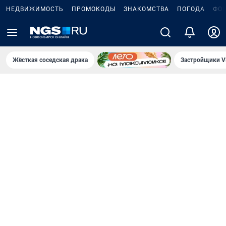
НЕДВИЖИМОСТЬ
ПРОМОКОДЫ
ЗНАКОМСТВА
ПОГОДА
ФО
Жёсткая соседская драка
Застройщики V