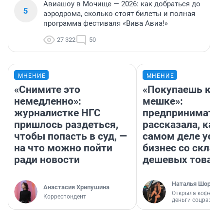
Авиашоу в Мочище — 2026: как добраться до
5
аэродрома, сколько стоят билеты и полная
программа фестиваля «Вива Авиа!»
27 322
50
МНЕНИЕ
МНЕНИЕ
«Снимите это
«Покупаешь ко
немедленно»:
мешке»:
журналистке НГС
предпринимат
пришлось раздеться,
рассказала, как
чтобы попасть в суд, —
самом деле ус
на что можно пойти
бизнес со скл
ради новости
дешевых това
Наталья Шорох
Анастасия Хрипушина
Открыла кофейн
Корреспондент
деньги соцразв