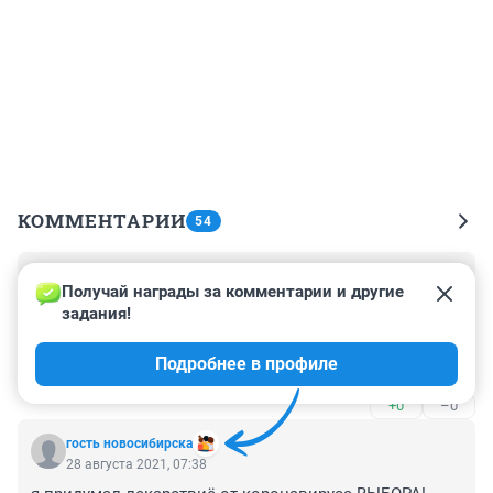
КОММЕНТАРИИ
54
Гость
28 августа 2021, 13:55
Получай награды за комментарии и другие 
задания!
я думаю ненадо ещё ходить по больницам и 
поликлиникам, каждый чувствует своё состояние а в 
Подробнее в профиле
медучреждениях большая вероятность подхватить 
инфекцию- убедилась на знакомых!
+0
–0
гость новосибирска
28 августа 2021, 07:38