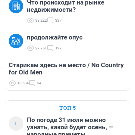
Что происходит на рынке
недвижимости?
38 222
337
продолжайте опус
27 761
197
Старикам здесь не место / No Country
for Old Men
13 584
34
ТОП 5
По погоде 31 июля можно
1
узнать, какой будет осень, —
народные приметы