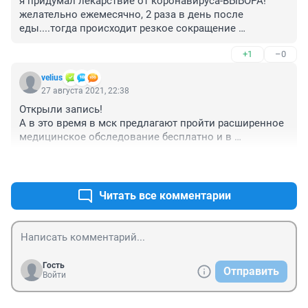
я придумал лекарствиё от коронавируса-ВЫБОРА! 
желательно ежемесячно, 2 раза в день после 
еды....тогда происходит резкое сокращение 
информации по заболевшим и умершим от 
+1
–0
коронавируса, возобновляется плановая работа 
больниц и отделений, диспансеризация, вакцинация 
velius
и тд и тп...это чудо чудное-ВЫБОРА!
27 августа 2021, 22:38
Открыли запись! 

А в это время в мск предлагают пройти расширенное 
медицинское обследование бесплатно и в 
комфортных условиях в павильонах «Здоровая 
+3
–0
Москва» до конца сентября.

Павильоны «Здоровая Москва»:

•	45 павильонов здоровья по всей Москве – в 
Читать все комментарии
городских скверах и парках;

•	7 дней в неделю с 8:00 до 20:00;

•	без предварительной записи;

•	только паспорт и московский полис ОМС.

Гость
Отправить
А также ряд дополнительных обследований для 
Войти
переболевших ковидом.