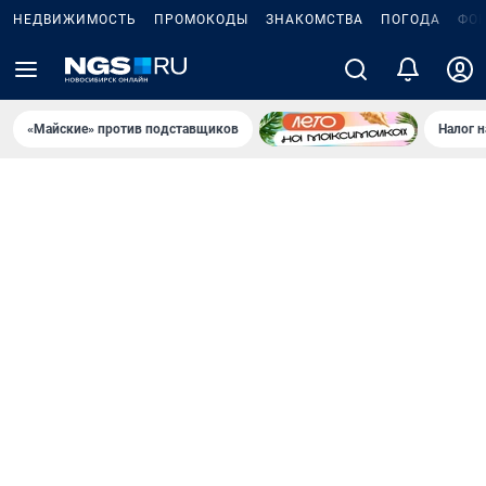
НЕДВИЖИМОСТЬ
ПРОМОКОДЫ
ЗНАКОМСТВА
ПОГОДА
ФО
«Майские» против подставщиков
Налог 