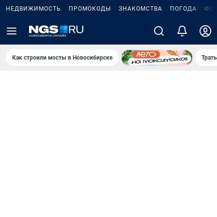
НЕДВИЖИМОСТЬ
ПРОМОКОДЫ
ЗНАКОМСТВА
ПОГОДА
ФО
Как строили мосты в Новосибирске
Траты