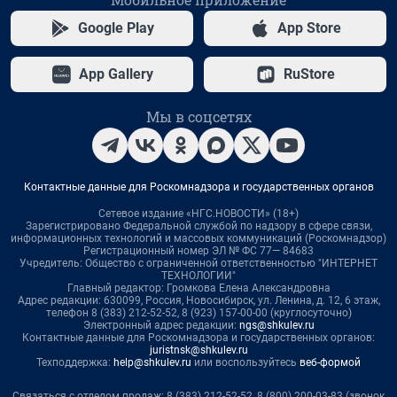
Google Play
App Store
App Gallery
RuStore
Мы в соцсетях
Контактные данные для Роскомнадзора и государственных органов
Сетевое издание «НГС.НОВОСТИ» (18+)
Зарегистрировано Федеральной службой по надзору в сфере связи,
информационных технологий и массовых коммуникаций (Роскомнадзор)
Регистрационный номер ЭЛ № ФС 77— 84683
Учредитель: Общество с ограниченной ответственностью "ИНТЕРНЕТ
ТЕХНОЛОГИИ"
Главный редактор: Громкова Елена Александровна
Адрес редакции: 630099, Россия, Новосибирск, ул. Ленина, д. 12, 6 этаж,
телефон 8 (383) 212-52-52, 8 (923) 157-00-00 (круглосуточно)
Электронный адрес редакции:
ngs@shkulev.ru
Контактные данные для Роскомнадзора и государственных органов:
juristnsk@shkulev.ru
Техподдержка:
help@shkulev.ru
или воспользуйтесь
веб-формой
Связаться с отделом продаж: 8 (383) 212-52-52, 8 (800) 200-03-83 (звонок