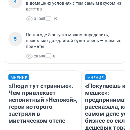
4
в домашних условиях с тем самым вкусом из
детства
31 365
19
По погоде 8 августа можно определить,
5
насколько дождливой будет осень — важные
приметы
28 698
8
МНЕНИЕ
МНЕНИЕ
«Люди тут странные».
«Покупаешь ко
Чем привлекает
мешке»:
непонятный «Непокой»,
предпринимат
герои которого
рассказала, как
застряли в
самом деле ус
мистическом отеле
бизнес со скл
дешевых това