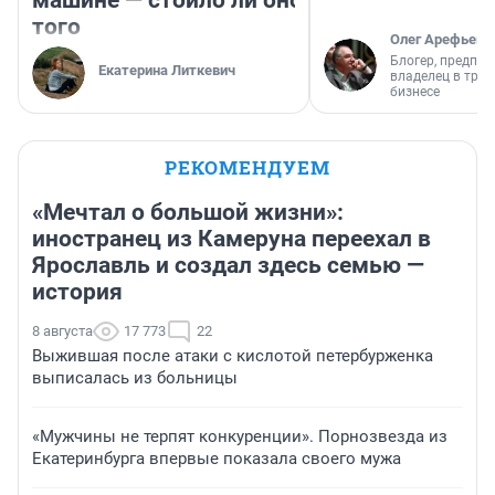
машине — стоило ли оно
того
Олег Арефьев
Блогер, предпри
Екатерина Литкевич
владелец в тра
бизнесе
РЕКОМЕНДУЕМ
«Мечтал о большой жизни»:
иностранец из Камеруна переехал в
Ярославль и создал здесь семью —
история
8 августа
17 773
22
Выжившая после атаки с кислотой петербурженка
выписалась из больницы
«Мужчины не терпят конкуренции». Порнозвезда из
Екатеринбурга впервые показала своего мужа