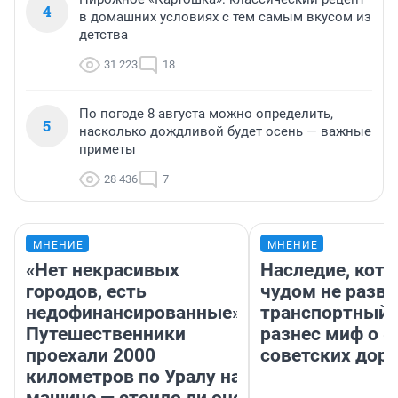
4
в домашних условиях с тем самым вкусом из
детства
31 223
18
По погоде 8 августа можно определить,
5
насколько дождливой будет осень — важные
приметы
28 436
7
МНЕНИЕ
МНЕНИЕ
«Нет некрасивых
Наследие, кото
городов, есть
чудом не разва
недофинансированные».
транспортный 
Путешественники
разнес миф о 
проехали 2000
советских доро
километров по Уралу на