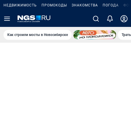
НЕДВИЖИМОСТЬ
ПРОМОКОДЫ
ЗНАКОМСТВА
ПОГОДА
ФО
Как строили мосты в Новосибирске
Траты