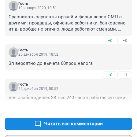
Гость
19 января 2020, 19:51
Сравнивать зарплаты врачей и фельдшеров СМП с 
другими: продавцы, офисные работники, банковские 
ит.д- вообще не этично, люди работают сменами, 
ночью, практически не отдыхают. 
+0
–0
Укомплектованность низкая. Зарплата и в 40 тыс им 
малая. Совсем перестали уважать врачей. Лечите 
Гость
себя сами, не нойте и ходите в платные центры. Там 
25 декабря 2019, 18:52
вы не спрашиваете почему прием 1200, а не 300р
Зп вероятно до вычета 60проц налога
+0
–1
Гость
25 декабря 2019, 00:52
для слабовидищех 38 тыс 240 часов работая сутками
+1
–0
Читать все комментарии