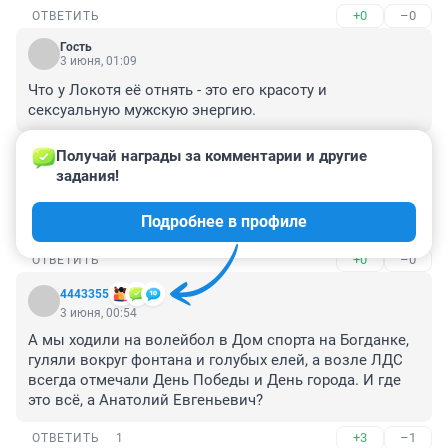
+0
–0
ОТВЕТИТЬ
Гость
3 июня, 01:09
Что у Локотя её отнять - это его красоту и 
сексуальную мужскую энергию.
+0
–0
ОТВЕТИТЬ
Получай награды за комментарии и другие 
задания!
Гость
3 июня, 01:08
Подробнее в профиле
А типографию не далеко МЖК , где ГБШ достроили?
+0
–0
ОТВЕТИТЬ
4443355
3 июня, 00:54
А мы ходили на волейбол в Дом спорта на Богданке, 
гуляли вокруг фонтана и голубых елей, а возле ЛДС 
всегда отмечали День Победы и День города. И где 
это всё, а Анатолий Евгеньевич?
+3
–1
ОТВЕТИТЬ
1