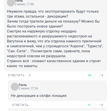
Гость
2 июня, 17:06
Неужели правда, что эксплуатировать будут только 
три этажа, остальное - декорации?

Зачем тогда тратили деньги на показуху? Можно бы 
было построить новое здание?

Смотрю на наружную отделку нещадно 
растаскиваемого и разрушаемого недостроя на 
Ватутина и вижу, что эта отделка намного приличней 
и симпатичней, чем у строящегося "Аэрона", "Туриста", 
"Сан -Сити"... Посмотрите сами, сравните, пока 
недострой совсем не разрушили.

Странно всё - ломают качественное здание и строят 
какие -то макеты.
+5
–3
ОТВЕТИТЬ
5
Гость
2 июня, 17:24
Не декорация а селфи локация
+1
–0
ОТВЕТИТЬ