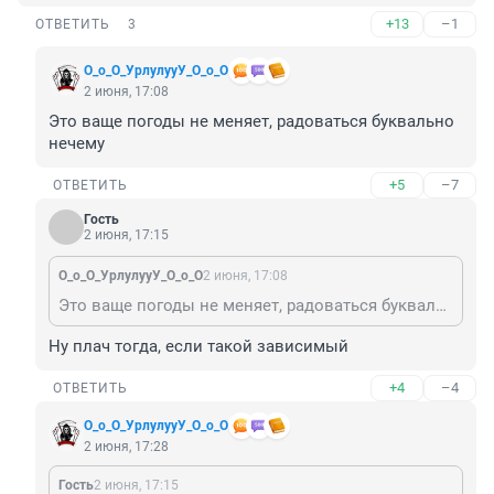
+13
–1
ОТВЕТИТЬ
3
О_о_О_УрлулууУ_О_о_О
2 июня, 17:08
Это ваще погоды не меняет, радоваться буквально 
нечему
+5
–7
ОТВЕТИТЬ
Гость
2 июня, 17:15
О_о_О_УрлулууУ_О_о_О
2 июня, 17:08
Это ваще погоды не меняет, радоваться буквально нечему
Ну плач тогда, если такой зависимый
+4
–4
ОТВЕТИТЬ
О_о_О_УрлулууУ_О_о_О
2 июня, 17:28
Гость
2 июня, 17:15