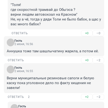
"Толя!

где скоростной трамвай до Обьгэса ?

верни людям автовокзал на Красном"

Не, ну а чё, тогда у дяди Толи не было бабок, а щас у 
вас много бабок?
+0
–0
ОТВЕТИТЬ
Гость
2 июня, 16:56
Аннушка тоже там шашлычатину жарила, а потом её.
+0
–2
ОТВЕТИТЬ
Гость
2 июня, 16:55
Верни муниципальные резиновые сапоги и белую 
каску пока уголовное дело по факту хищения не 
завели!
+2
–2
ОТВЕТИТЬ
2
Гость