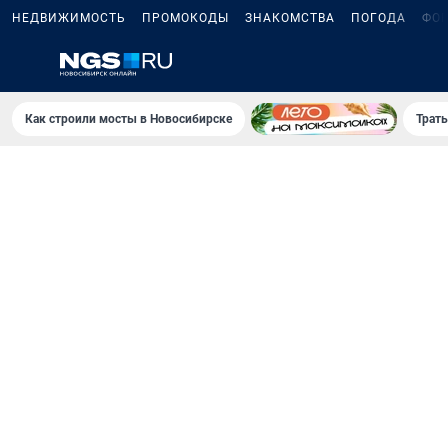
НЕДВИЖИМОСТЬ
ПРОМОКОДЫ
ЗНАКОМСТВА
ПОГОДА
ФО
Как строили мосты в Новосибирске
Траты