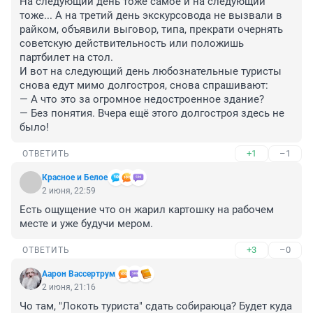
На следующий день тоже самое и на следующий 
тоже... А на третий день экскурсовода не вызвали в 
райком, объявили выговор, типа, прекрати очернять 
советскую действительность или положишь 
партбилет на стол. 

И вот на следующий день любознательные туристы 
снова едут мимо долгостроя, снова спрашивают: 

— А что это за огромное недостроенное здание?

— Без понятия. Вчера ещё этого долгостроя здесь не 
было!
+1
–1
ОТВЕТИТЬ
Красное и Белое
2 июня, 22:59
Есть ощущение что он жарил картошку на рабочем 
месте и уже будучи мером.
+3
–0
ОТВЕТИТЬ
Аарон Вассертрум
2 июня, 21:16
Чо там, "Локоть туриста" сдать собираюца? Будет куда 