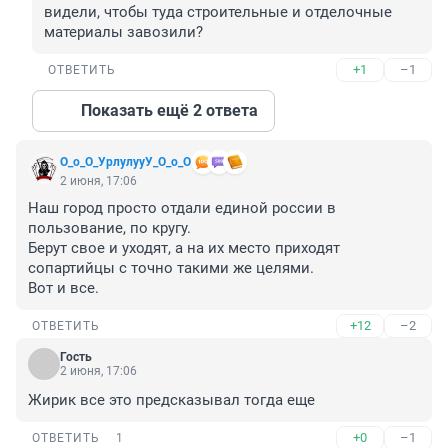
видели, чтобы туда строительные и отделочные 
материалы завозили?
+1
–1
ОТВЕТИТЬ
Показать ещё 2 ответа
О_о_О_УрлулууУ_О_о_О
2 июня, 17:06
Наш город просто отдали единой россии в 
пользование, по кругу.

Берут свое и уходят, а на их место приходят 
сопартийцы с точно такими же целями.

Вот и все.
+12
–2
ОТВЕТИТЬ
Гость
2 июня, 17:06
Жирик все это предсказывал тогда еще
+0
–1
ОТВЕТИТЬ
1