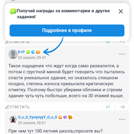
Зачем ещё одну началку делать? Куда потом эти дети 
Получай награды за комментарии и другие 
пойдут учиться в какую школу ? При

задания!
185ым лицеем свои начальные классы есть. У 29ой 
есть теперь отдельное здание под начальную школу. 
Подробнее в профиле
Осталось бы здание как и было под кружки детям.
+2
–1
ОТВЕТИТЬ
D+P
20 апреля, 09:47
Такое ощущение что ждут когда само развалится, а 
потом с грустной миной будет говорить что пытались 
спасти уникальное здание, но оказалось слишком 
поздно, степень износа превысила критическую 
отметку. Поэтому быстро убираем обломки и строим 
здание чуть-чуть побольше, всего на 30 этажей выше.
+7
–0
ОТВЕТИТЬ
О_о_О_УрлулууУ_О_о_О
20 апреля, 08:01
При чем тут 100 летняя школа,спросите вы?
