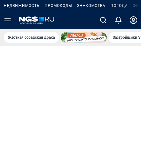
НЕДВИЖИМОСТЬ
ПРОМОКОДЫ
ЗНАКОМСТВА
ПОГОДА
ФО
Жёсткая соседская драка
Застройщики V