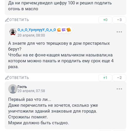
Да ни причем,увидел цифру 100 и решил подлить 
огонь в масло
+0
–3
ОТВЕТИТЬ
О_о_О_УрлулууУ_О_о_О
20 апреля, 08:00
А знаете для чего терещкову в дом престарелых 
берут?

Чтобы на ее фоне-кащея мальчиком называли,на 
котором можно пахать и продлить ему срок еще 4 
раза.
+1
–2
ОТВЕТИТЬ
Гость
20 апреля, 07:58
Первый раз что ли...

Даже перечислять не хочется, сколько уже 
уничтожили зданий знаковые для города.

Строжилы помнят.

Мэрии должно быть стыдно.