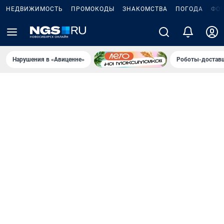
НЕДВИЖИМОСТЬ
ПРОМОКОДЫ
ЗНАКОМСТВА
ПОГОДА
ФО
Нарушения в «Авиценне»
Роботы-доставщ