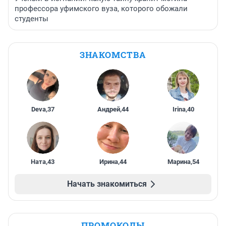
профессора уфимского вуза, которого обожали
студенты
ЗНАКОМСТВА
Deva
,
37
Андрей
,
44
Irina
,
40
Ната
,
43
Ирина
,
44
Марина
,
54
Начать знакомиться
ПРОМОКОДЫ