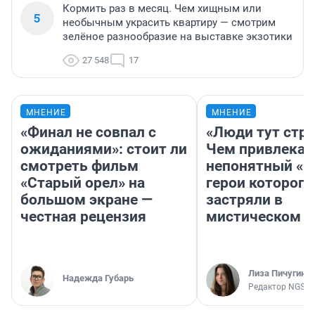
Кормить раз в месяц. Чем хищным или
5
необычным украсить квартиру — смотрим
зелёное разнообразие на выставке экзотики
27 548
17
МНЕНИЕ
МНЕНИЕ
«Финал не совпал с
«Люди тут стр
ожиданиями»: стоит ли
Чем привлекае
смотреть фильм
непонятный «Н
«Старый орел» на
герои которого
большом экране —
застряли в
честная рецензия
мистическом о
Лиза Пичугина
Надежда Губарь
Редактор NGS.R