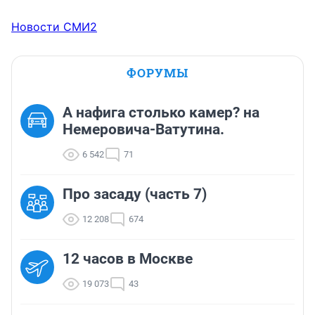
Новости СМИ2
ФОРУМЫ
А нафига столько камер? на
Немеровича-Ватутина.
6 542
71
Про засаду (часть 7)
12 208
674
12 часов в Москве
19 073
43