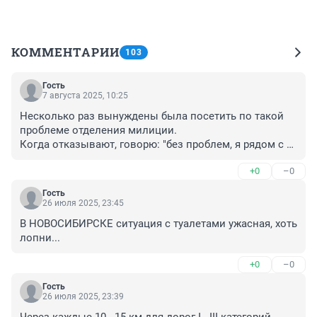
КОММЕНТАРИИ
103
Гость
7 августа 2025, 10:25
Несколько раз вынуждены была посетить по такой 
проблеме отделения милиции.

Когда отказывают, говорю: "без проблем, я рядом с 
дежурным схожу - заодно по охраняешь". Раз только 
+0
–0
сказали что закрою в камеру - ответила, что схожу 
там. Так пустили в туалет служебных. Там конечно не 
Гость
очень, но хоть что-то.

26 июля 2025, 23:45
Не везде в ТЦ есть туалеты. 

В НОВОСИБИРСКЕ ситуация с туалетами ужасная, хоть 
На Маркса например только в Сансити.
лопни...
+0
–0
Гость
26 июля 2025, 23:39