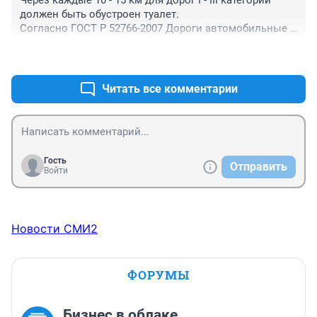
Через каждые 10 - 15 км для дорог I - III категорий 
должен быть обустроен туалет.

Согласно ГОСТ Р 52766-2007 Дороги автомобильные 
общего пользования. Элементы обустройства. Общие 
+0
–0
требования.

Внимание вопрос: много вы знаете туалетов по 
дороге от Речного вокзала до Искитима?
Читать все комментарии
Гость
Отправить
Войти
Новости СМИ2
ФОРУМЫ
Бизнес в облаке