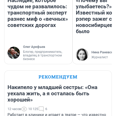
Наследие, которое
«Почему вы
чудом не развалилось:
улыбаетесь?»
транспортный эксперт
Известный кор
разнес миф о «вечных»
рэпер зажег с 
советских дорогах
новосибирцев: 
было
Олег Арефьев
Блогер, предприниматель,
Нина Раневска
владелец в транспортном
Журналист
бизнесе
РЕКОМЕНДУЕМ
Накипело у младшей сестры: «Она
уехала жить, а я осталась быть
хорошей»
12 часов
10 125
6
Работает в клинике и играет в театре — что известно