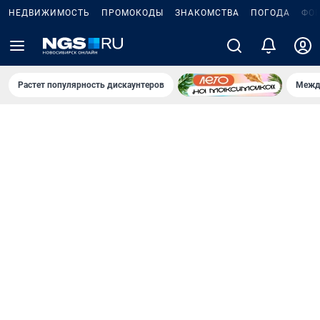
НЕДВИЖИМОСТЬ
ПРОМОКОДЫ
ЗНАКОМСТВА
ПОГОДА
ФО
Растет популярность дискаунтеров
Межд