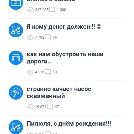
217 205
1 000
Я кому денег должен !! ©
7 782
66
как нам обустроить наши
дороги...
4 126
63
странно качает насос
скваженный
19 071
47
Пилюля, с днём рождения!!!