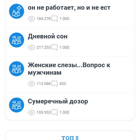
он не работает, но и не ест
184 278
1 000
Дневной сон
217 253
1 000
Женские слезы...Вопрос к
мужчинам
113 086
420
Сумеречный дозор
103 953
1 000
ТОП 5