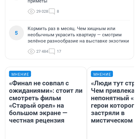
приметы
29 028
8
Кормить раз в месяц. Чем хищным или
5
необычным украсить квартиру — смотрим
зелёное разнообразие на выставке экзотики
27 484
17
МНЕНИЕ
МНЕНИЕ
«Финал не совпал с
«Люди тут стр
ожиданиями»: стоит ли
Чем привлекае
смотреть фильм
непонятный «Н
«Старый орел» на
герои которого
большом экране —
застряли в
честная рецензия
мистическом о