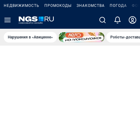
НЕДВИЖИМОСТЬ
ПРОМОКОДЫ
ЗНАКОМСТВА
ПОГОДА
ФО
Нарушения в «Авиценне»
Роботы-доставщ