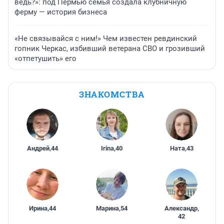
ведь?»: под Пермью семья создала клубничную
ферму — история бизнеса
«Не связывайся с ним!» Чем известен ревдинский
гопник Черкас, избивший ветерана СВО и грозивший
«отпетушить» его
ЗНАКОМСТВА
Андрей
,
44
Irina
,
40
Ната
,
43
Ирина
,
44
Марина
,
54
Александр
,
42