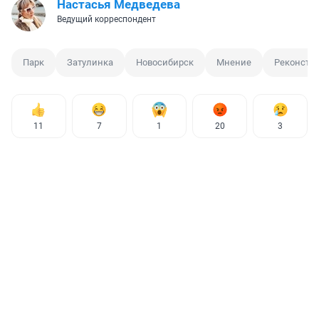
Настасья Медведева
Ведущий корреспондент
Парк
Затулинка
Новосибирск
Мнение
Реконстр
11
7
1
20
3