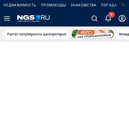
НЕДВИЖИМОСТЬ
ПРОМОКОДЫ
ЗНАКОМСТВА
ПОГОДА
ФО
Растет популярность дискаунтеров
Межд