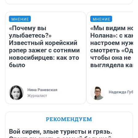
МНЕНИЕ
МНЕНИЕ
«Почему вы
«Мы видим нов
улыбаетесь?»
Нолана»: с как
Известный корейский
настроем нужн
рэпер зажег с сотнями
смотреть «Оди
новосибирцев: как это
чтобы она не
было
выглядела как
Нина Раневская
Надежда Губар
Журналист
РЕКОМЕНДУЕМ
Вой сирен, злые туристы и грязь.