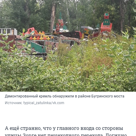
Демонтированный кремль обнаружили в районе Бугринского моста
Источник: 
typical_zatulinka/vk.com
А ещё странно, что у главного входа со стороны
улицы Зорге нет пешеходного перехода. Логично,