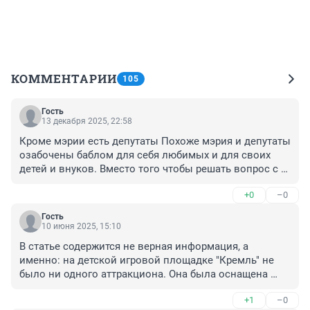
КОММЕНТАРИИ
105
Гость
13 декабря 2025, 22:58
Кроме мэрии есть депутаты Похоже мэрия и депутаты 
озабочены баблом для себя любимых и для своих 
детей и внуков. Вместо того чтобы решать вопрос с 
пробками и доступным жильем власть в лице партии 
+0
–0
Единая Россия озабочена строительством парков и 
скверов ,где можно безнаказанно воровать
Гость
10 июня 2025, 15:10
В статье содержится не верная информация, а 
именно: на детской игровой площадке "Кремль" не 
было ни одного аттракциона. Она была оснащена 
несколькими детским игровым комплексами, 
+1
–0
качелями, каруселью, скамейками, большой 