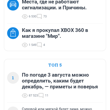
Места, где не работают
сигнализации. и Причины.
6 530
73
Как я прокупал XBOX 360 в
магазине "Мир".
1 549
4
ТОП 5
По погоде 3 августа можно
1
определить, каким будет
декабрь, — приметы и поверья
87 523
11
Суровой или мягкой будет зима, можно