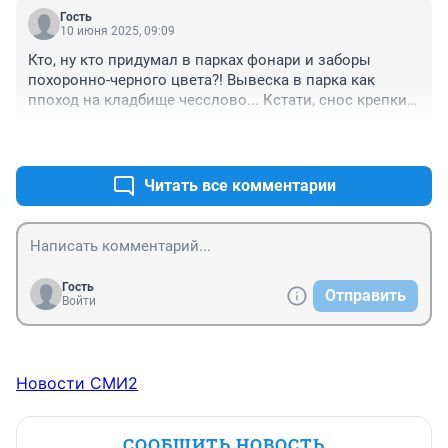
песочницей, игровыми фигурами, зоной с 
Гость
дорожными знаками и зоной для скейтов. Так как 
10 июня 2025, 09:09
была воплощена идея фонда, создавать 
Кто, ну кто придумал в парках фонари и заборы 
пространства для игры детей разного возраста и их 
похоронно-черного цвета?! Вывеска в парка как 
родителей не мешая друг другу. Всё пространство 
ппоход на кладбище чесслово... Кстати, снос крепких 
использовалась очень органично. Без 
детских плошадок похоже доходный бизнес. 
аттракционов!!!
+4
–1
Подкрасить и продать как новую, заменив пару 
деталей...
Читать все комментарии
Гость
Отправить
Войти
Новости СМИ2
СООБЩИТЬ НОВОСТЬ