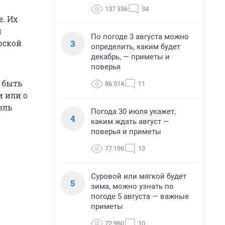
137 336
34
. Их
и
По погоде 3 августа можно
3
рской
определить, каким будет
декабрь, — приметы и
поверья
 быть
86 514
11
 или о
ель
Погода 30 июля укажет,
4
каким ждать август —
поверья и приметы
77 196
13
Суровой или мягкой будет
5
зима, можно узнать по
погоде 5 августа — важные
приметы
72 960
10