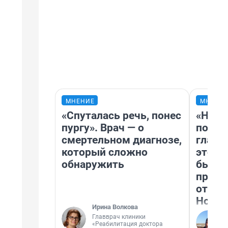
МНЕНИЕ
МНЕНИ
«Спуталась речь, понес
«Нико
пургу». Врач — о
побед
смертельном диагнозе,
главн
который сложно
этого
обнаружить
бьет 
прока
отзыв
Нолан
Ирина Волкова
Главврач клиники
«Реабилитация доктора