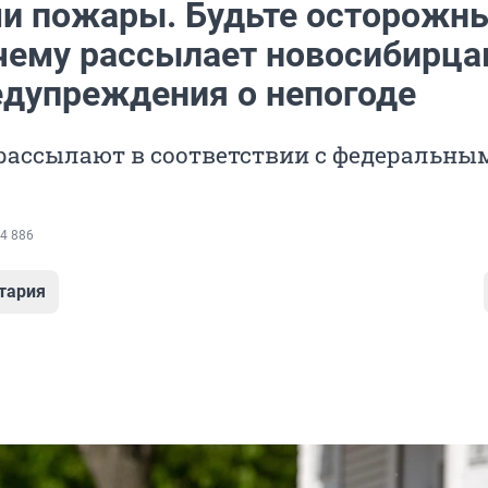
и пожары. Будьте осторожны
очему рассылает новосибирц
дупреждения о непогоде
рассылают в соответствии с федеральны
4 886
тария