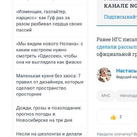
КАНАЛЕ NG
«Изменщик, газлайтер,
Подписывайте
нарцисс»: как Гуф раз за
разом разбивал сердца своих
пассий
Ранее НГС писа
«Мы видим нового Нолана»: с
сделали рассыл
каким настроем нужно
официальной гр
смотреть «Одиссею», чтобы
она не выглядела как фиаско
Настась
Маленькая кухня без хаоса: 7
Ведущий ко
правил от дизайнера, которые
сделают пространство
просторнее
МЧС
Непогод
Дожди, грозы и похолодание:
прогноз погоды в
2
Новосибирске на три дня
Несли на шезлонгах и делали
Увидели опечатку? В