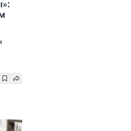
»:
ам
м