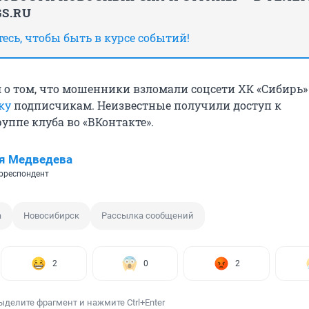
S.RU
сь, чтобы быть в курсе событий!
л о том, что мошенники взломали соцсети ХК «Сибирь»
ку
подписчикам. Неизвестные получили доступ к
уппе клуба во «ВКонтакте».
я Медведева
рреспондент
а
Новосибирск
Рассылка сообщений
2
0
2
ыделите фрагмент и нажмите Ctrl+Enter