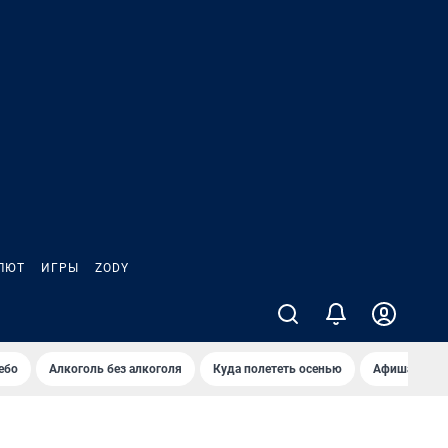
ЛЮТ
ИГРЫ
ZODY
ебо
Алкоголь без алкоголя
Куда полететь осенью
Афиша на ав