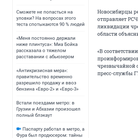
Новосибирцы ре
Сможете не попасться на
уловки? На вопросах этого
отправляет РСЧ
теста спотыкаются 90 % людей
ликвидации чре
области объясни
«Меня постоянно держали
ниже плинтуса»: Миа Бойка
рассказала о тяжелом
«В соответстви
расставании с абьюзером
проинформирова
чрезвычайной с
«Антикризисная мера»:
пресс-службы Г
правительство временно
разрешило продажу и ввоз
бензина «Евро-2» и «Евро-3»
Встали поездами метро: в
Грузии и Абхазии произошел
полный блэкаут
Паспарту работал в метро, а
Фура был продюсером: тайны