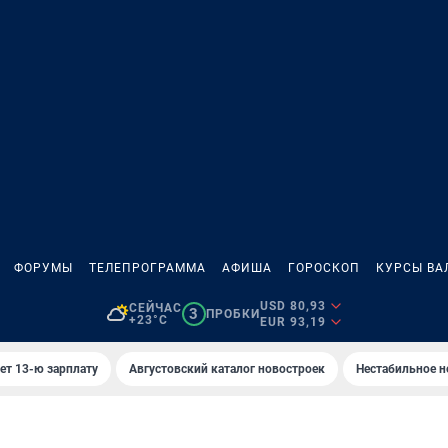
ФОРУМЫ
ТЕЛЕПРОГРАММА
АФИША
ГОРОСКОП
КУРСЫ ВА
USD 80,93
СЕЙЧАС
3
ПРОБКИ
+23°C
EUR 93,19
ет 13-ю зарплату
Августовский каталог новостроек
Нестабильное н