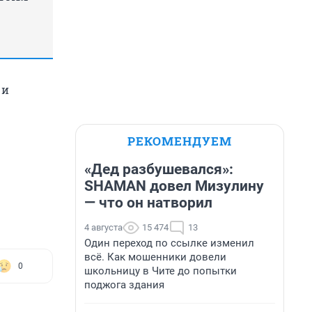
 и
РЕКОМЕНДУЕМ
«Дед разбушевался»:
SHAMAN довел Мизулину
— что он натворил
4 августа
15 474
13
Один переход по ссылке изменил
всё. Как мошенники довели
0
школьницу в Чите до попытки
поджога здания