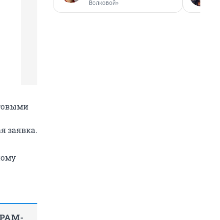
Волковой»
отовыми
я заявка.
ному
ГРАМ-