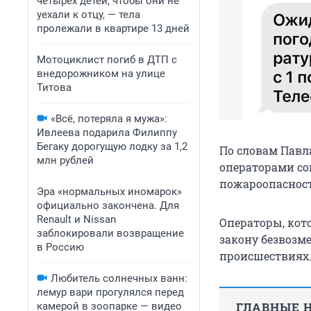
четырех детей, чтобы они не
уехали к отцу, — тела
пролежали в квартире 13 дней
Мотоциклист погиб в ДТП с
внедорожником на улице
Титова
«Всё, потеряла я мужа»:
Ивлеева подарила Филиппу
Бегаку дорогущую лодку за 1,2
По словам Павл
млн рублей
операторами со
пожароопасност
Эра «нормальных иномарок»
официально закончена. Для
Renault и Nissan
Операторы, кот
заблокировали возвращение
закону безвозм
в Россию
происшествиях
Любитель солнечных ванн:
лемур вари прогулялся перед
ГЛАВНЫЕ Н
камерой в зоопарке — видео