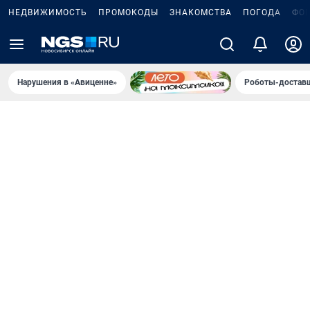
НЕДВИЖИМОСТЬ
ПРОМОКОДЫ
ЗНАКОМСТВА
ПОГОДА
ФО
Нарушения в «Авиценне»
Роботы-доставщ