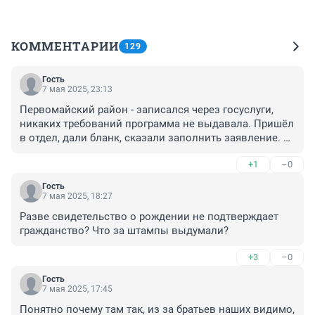
КОММЕНТАРИИ
129
Гость
7 мая 2025, 23:13
Первомайский район - записался через госуслуги, 
никаких требований программа не выдавала. Пришёл 
в отдел, дали бланк, сказали заполнить заявление. 
Ещё сказали принести копии паспортов родителей и 
+1
–0
копию свидетельства о рождении. Возле отдела 
стоит вагончик, где делают копии. Записался ещё раз, 
Гость
дома сделал копии и заполнил заявление, со второго 
7 мая 2025, 18:27
раза всё приняли. Очередей не увидел.
Разве свидетельство о рождении не подтверждает 
гражданство? Что за штампы выдумали?
+3
–0
Гость
7 мая 2025, 17:45
Понятно почему там так, из за братьев наших видимо, 