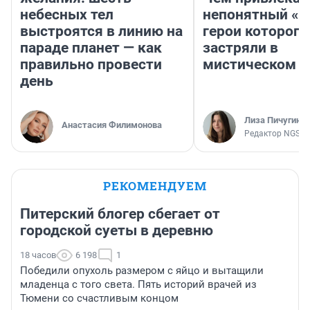
небесных тел
непонятный «Н
выстроятся в линию на
герои которого
параде планет — как
застряли в
правильно провести
мистическом о
день
Лиза Пичугина
Анастасия Филимонова
Редактор NGS.R
РЕКОМЕНДУЕМ
Питерский блогер сбегает от
городской суеты в деревню
18 часов
6 198
1
Победили опухоль размером с яйцо и вытащили
младенца с того света. Пять историй врачей из
Тюмени со счастливым концом