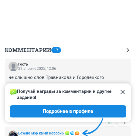
КОММЕНТАРИИ
17
Гость
22 апреля 2025, 12:06
не слышно слов Травникова и Городецкого
+0
–0
Получай награды за комментарии и другие 
задания!
Гость
22 апреля 2025, 07:57
Подробнее в профиле
рассыпается Величие :))
+0
–0
Edward мэр kallen новосиб