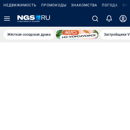
НЕДВИЖИМОСТЬ
ПРОМОКОДЫ
ЗНАКОМСТВА
ПОГОДА
ФО
Жёсткая соседская драка
Застройщики V