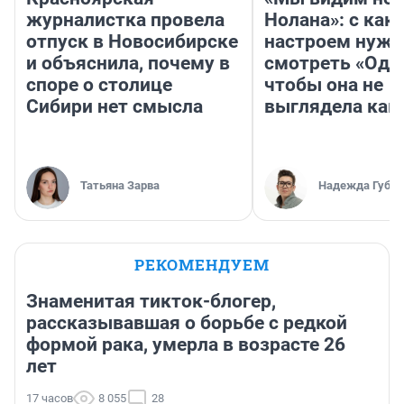
журналистка провела
Нолана»: с как
отпуск в Новосибирске
настроем нужн
и объяснила, почему в
смотреть «Оди
споре о столице
чтобы она не
Сибири нет смысла
выглядела как
Татьяна Зарва
Надежда Губар
РЕКОМЕНДУЕМ
Знаменитая тикток-блогер,
рассказывавшая о борьбе с редкой
формой рака, умерла в возрасте 26
лет
17 часов
8 055
28