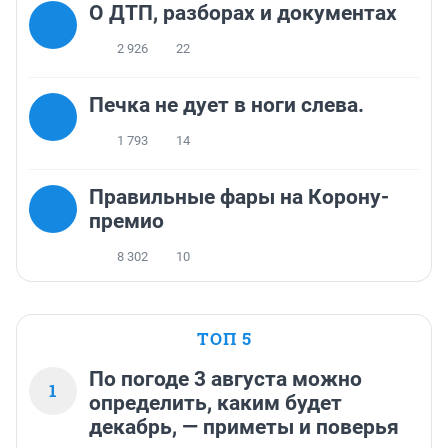
О ДТП, разборах и документах
2 926
22
Печка не дует в ноги слева.
1 793
14
Правильные фары на Корону-
премио
8 302
10
ТОП 5
По погоде 3 августа можно
1
определить, каким будет
декабрь, — приметы и поверья