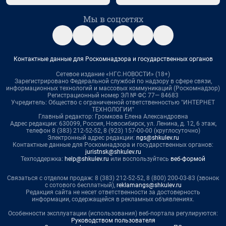
Мы в соцсетях
Контактные данные для Роскомнадзора и государственных органов
Сетевое издание «НГС.НОВОСТИ» (18+)
Зарегистрировано Федеральной службой по надзору в сфере связи,
информационных технологий и массовых коммуникаций (Роскомнадзор)
Регистрационный номер ЭЛ № ФС 77— 84683
Учредитель: Общество с ограниченной ответственностью "ИНТЕРНЕТ
ТЕХНОЛОГИИ"
Главный редактор: Громкова Елена Александровна
Адрес редакции: 630099, Россия, Новосибирск, ул. Ленина, д. 12, 6 этаж,
телефон 8 (383) 212-52-52, 8 (923) 157-00-00 (круглосуточно)
Электронный адрес редакции:
ngs@shkulev.ru
Контактные данные для Роскомнадзора и государственных органов:
juristnsk@shkulev.ru
Техподдержка:
help@shkulev.ru
или воспользуйтесь
веб-формой
Связаться с отделом продаж: 8 (383) 212-52-52, 8 (800) 200-03-83 (звонок
с сотового бесплатный),
reklamangs@shkulev.ru
Редакция сайта не несет ответственности за достоверность
информации, содержащейся в рекламных объявлениях.
Особенности эксплуатации (использования) веб-портала регулируются:
Руководством пользователя