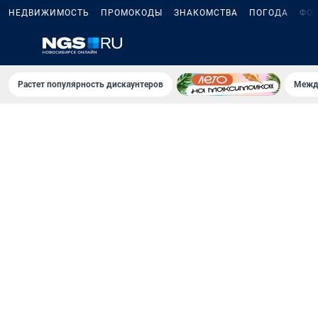
НЕДВИЖИМОСТЬ
ПРОМОКОДЫ
ЗНАКОМСТВА
ПОГОДА
ФО
Растет популярность дискаунтеров
Межд