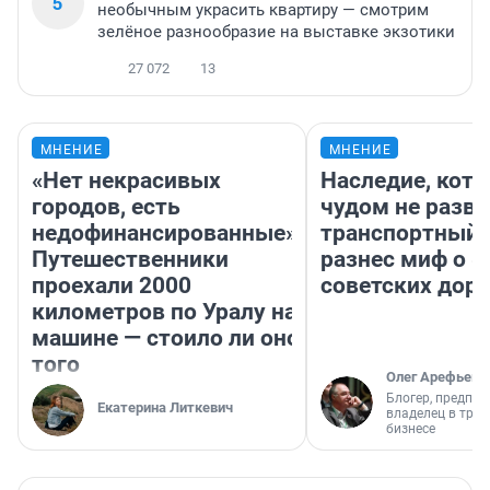
5
необычным украсить квартиру — смотрим
зелёное разнообразие на выставке экзотики
27 072
13
МНЕНИЕ
МНЕНИЕ
«Нет некрасивых
Наследие, кото
городов, есть
чудом не разва
недофинансированные».
транспортный 
Путешественники
разнес миф о 
проехали 2000
советских доро
километров по Уралу на
машине — стоило ли оно
того
Олег Арефьев
Блогер, предпри
Екатерина Литкевич
владелец в тра
бизнесе