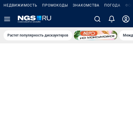
НЕДВИЖИМОСТЬ
ПРОМОКОДЫ
ЗНАКОМСТВА
ПОГОДА
ФО
Растет популярность дискаунтеров
Межд