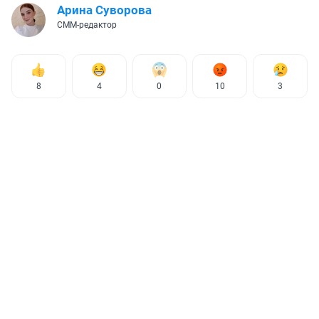
Арина Суворова
СММ-редактор
8
4
0
10
3