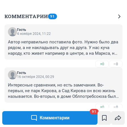
КОММЕНТАРИИ
91
Гость
4 ноября 2024, 11:22
Автор неправильно поставила фото. Нужно было два 
рядом, а не накладывать друг на друга. У нас куча 
народу, кто живет например в центре, а на Маркса, не 
были уже лет 10, а что уже говорить про затулинку/
+0
–0
бугрин.рощу.
Гость
16 октября 2024, 00:29
Интересные сравнения, но есть замечания. Во-
первых, не парк Кирова, а Сад Кирова он всю жизнь 
называется. Во-вторых, в доме Облпотребсоюза был 
не универмаг, а большой прекрасный книжный 
+0
–0
магазин. А Универмаг был в здании гостиницы 
91
Центральная. Рассматривая старые фото 
Гость
Комментарии
Новосибирска, нельзя не заметить каким зелёным и 
19 августа 2024, 11:12
ухоженным он был
