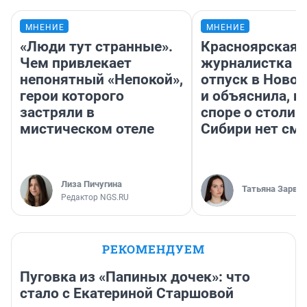
МНЕНИЕ
МНЕНИЕ
«Люди тут странные».
Красноярская
Чем привлекает
журналистка п
непонятный «Непокой»,
отпуск в Ново
герои которого
и объяснила, п
застряли в
споре о столиц
мистическом отеле
Сибири нет см
Лиза Пичугина
Татьяна Зарва
Редактор NGS.RU
РЕКОМЕНДУЕМ
Пуговка из «Папиных дочек»: что
стало с Екатериной Старшовой