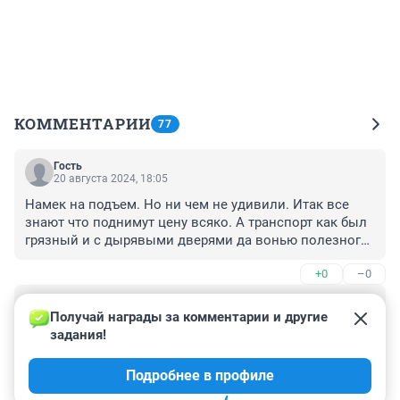
КОММЕНТАРИИ
77
Гость
20 августа 2024, 18:05
Намек на подъем. Но ни чем не удивили. Итак все 
знают что поднимут цену всяко. А транспорт как был 
грязный и с дырявыми дверями да вонью полезного 
зимой , так и будет.
+0
–0
Гость
17 августа 2024, 22:28
Получай награды за комментарии и другие 
задания!
Они так каждый год пишут, что повышений цен на 
проезд не будет, а потом перед новым годом делают 
Подробнее в профиле
"подарок" людям, и им пофиг на всё и на всех. В 
общем всё это один трёп - ждём очередного 