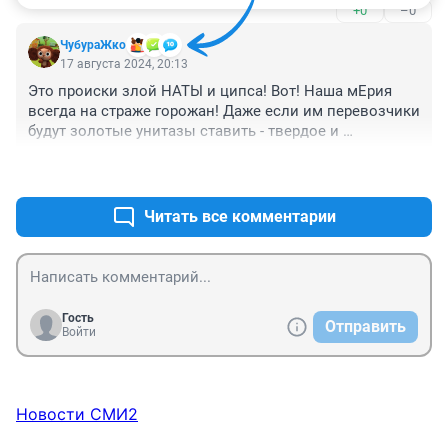
+0
–0
повышения цен на проезд в общественном 
транспорте. Ну и конечно повышение цен на 
ЧубураЖко
проездные карты, которые тоже индексируются от 
17 августа 2024, 20:13
10% до 40% ежегодно. Везде и все врут. Так что уже 
Это происки злой НАТЫ и ципса! Вот! Наша мЕрия 
давно надо было привыкнуть к повышению цен на 
всегда на страже горожан! Даже если им перевозчики 
всё, почти с каждого первого числа каждого месяца.
будут золотые унитазы ставить - твердое и 
решительное НЕТ! Услышат буржуи!
+1
–0
Читать все комментарии
Гость
Отправить
Войти
Новости СМИ2