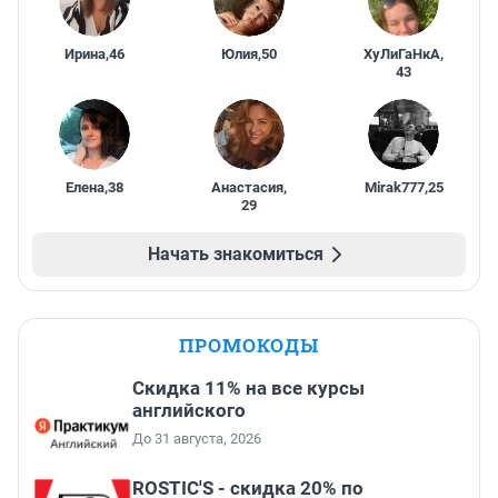
Ирина
,
46
Юлия
,
50
ХуЛиГаНкА
,
43
Елена
,
38
Анастасия
,
Mirak777
,
25
29
Начать знакомиться
ПРОМОКОДЫ
Скидка 11% на все курсы
английского
До 31 августа, 2026
ROSTIC'S - скидка 20% по