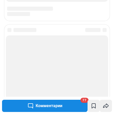
Предвыборная агитация
Статистика канала в MAX
Все города сети
Мобильное приложение
Google Play
App Store
App Gallery
RuStore
Мы в соцсетях
77
Комментарии
Контактные данные для Роскомнадзора и государственных органов