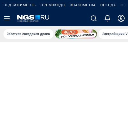
НЕДВИЖИМОСТЬ
ПРОМОКОДЫ
ЗНАКОМСТВА
ПОГОДА
ФО
Жёсткая соседская драка
Застройщики V