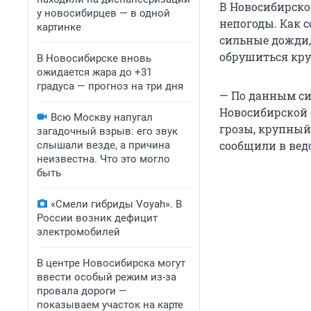
В Новосибирско
у новосибирцев — в одной
непогоды. Как 
картинке
сильные дожди, 
обрушиться кру
В Новосибирске вновь
ожидается жара до +31
градуса — прогноз на три дня
— По данным син
Новосибирской 
Всю Москву напугал
грозы, крупный 
загадочный взрыв: его звук
сообщили в вед
слышали везде, а причина
неизвестна. Что это могло
быть
«Смели гибриды Voyah». В
России возник дефицит
электромобилей
В центре Новосибирска могут
ввести особый режим из-за
провала дороги —
показываем участок на карте