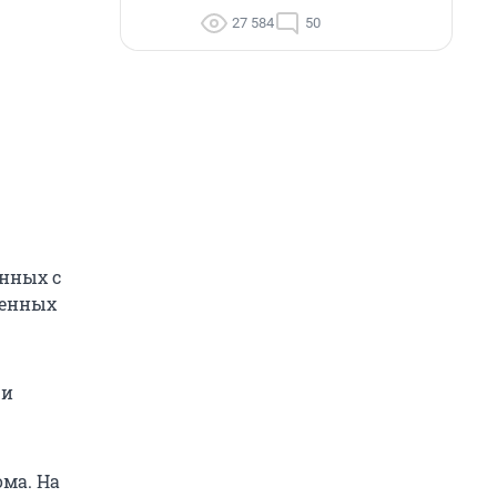
27 584
50
нных с
ленных
 и
ома. На