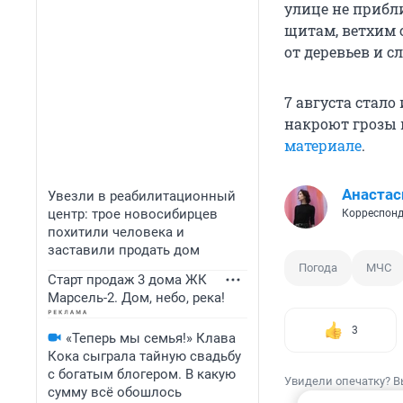
улице не прибл
щитам, ветхим 
от деревьев и 
7 августа стало
накроют грозы и
материале
.
Анастас
Увезли в реабилитационный
центр: трое новосибирцев
Корреспонд
похитили человека и
заставили продать дом
Погода
МЧС
Старт продаж 3 дома ЖК
Марсель-2. Дом, небо, река!
3
«Теперь мы семья!» Клава
Кока сыграла тайную свадьбу
с богатым блогером. В какую
Увидели опечатку? В
сумму всё обошлось