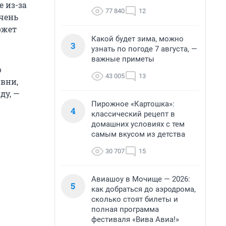
 из-за
77 840
12
очень
ожет
Какой будет зима, можно
3
узнать по погоде 7 августа, —
важные приметы
о
43 005
13
вни,
ду, —
Пирожное «Картошка»:
4
классический рецепт в
домашних условиях с тем
самым вкусом из детства
30 707
15
Авиашоу в Мочище — 2026:
5
как добраться до аэродрома,
сколько стоят билеты и
полная программа
фестиваля «Вива Авиа!»