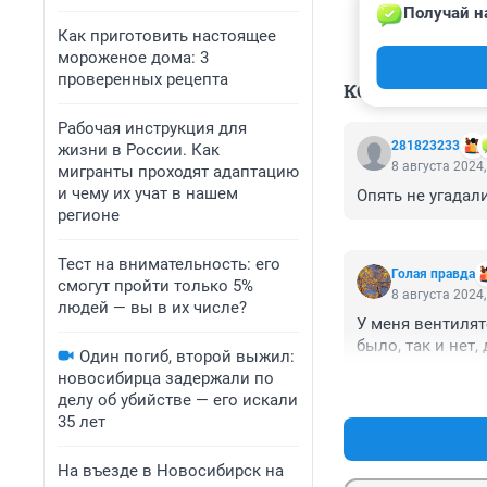
Получай н
Как приготовить настоящее
мороженое дома: 3
проверенных рецепта
КОММЕНТАР
Рабочая инструкция для
281823233
жизни в России. Как
8 августа 2024,
мигранты проходят адаптацию
и чему их учат в нашем
Опять не угадал
регионе
Тест на внимательность: его
Голая правда
смогут пройти только 5%
8 августа 2024,
людей — вы в их числе?
У меня вентилято
было, так и нет, 
Один погиб, второй выжил:
новосибирца задержали по
делу об убийстве — его искали
35 лет
На въезде в Новосибирск на