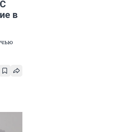
ЧС
ие в
очью