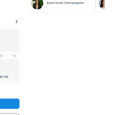
Анастасия Завгородняя
+2
–0
к не 
+2
–0