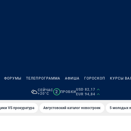
ФОРУМЫ
ТЕЛЕПРОГРАММА
АФИША
ГОРОСКОП
КУРСЫ ВА
USD 82,17
СЕЙЧАС
2
ПРОБКИ
+20°C
EUR 94,84
ики VS прокуратура
Августовский каталог новостроек
5 молодых н