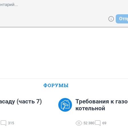
Отп
ФОРУМЫ
асаду (часть 7)
Требования к газ
котельной
315
52 380
69