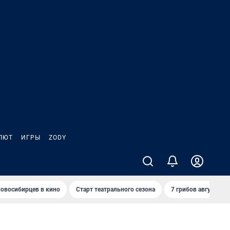
ЛЮТ
ИГРЫ
ZODY
овосибирцев в кино
Старт театрального сезона
7 грибов августа