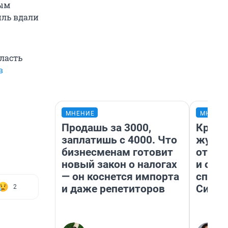
ным
иль вдали
бласть
в
МНЕНИЕ
МНЕНИ
Продашь за 3000,
Красн
заплатишь с 4000. Что
журна
бизнесменам готовит
отпус
новый закон о налогах
и объ
— он коснется импорта
споре
и даже репетиторов
Сибир
2