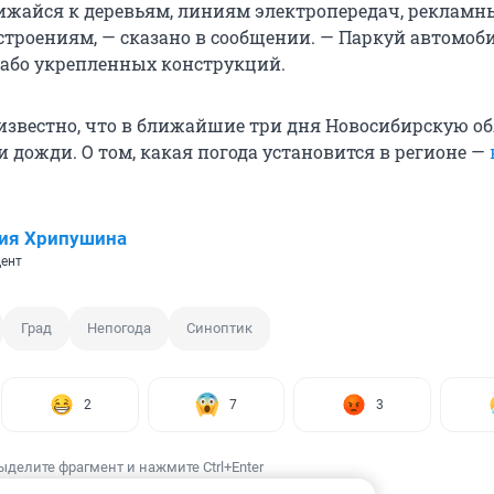
ижайся к деревьям, линиям электропередач, реклам
строениям, — сказано в сообщении. — Паркуй автомоб
слабо укрепленных конструкций.
 известно, что в ближайшие три дня Новосибирскую о
 дожди. О том, какая погода установится в регионе —
ия Хрипушина
ент
Град
Непогода
Синоптик
2
7
3
ыделите фрагмент и нажмите Ctrl+Enter