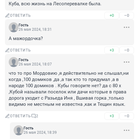
Куба, всю жизнь на Лесоперевалке была.
+0
–0
ОТВЕТИТЬ
Гость
26 мая 2024, 18:31
А мажордочка?
+3
–0
ОТВЕТИТЬ
Гость
26 мая 2024, 18:07
что то про Мордовию ,я действительно не слышал,ни 
когда ,100 домиков ,да ,а так кто то придумал ,а в 
народе 100 домиков . Кубы говорите нет? да с 80 х 
,Кубой называли поселок или дачи которые в права 
дорога уходит с Разьеда Иня , Вшивая горка ,только 
видимо не местным не известна ,как и Тещин язык.
+3
–0
ОТВЕТИТЬ
2
Гость
26 мая 2024, 18:39