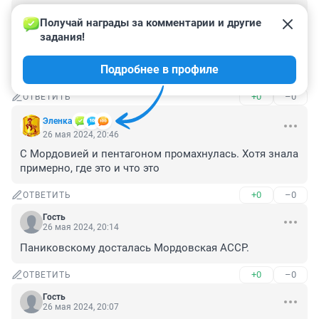
Гость
26 мая 2024, 20:51
Получай награды за комментарии и другие 
задания!
это пришлые придумывают всякие названия а я 
родился на жданова слышал как кричали по утрам 
Подробнее в профиле
молоко и видел самые красивые фонтаны
+0
–0
ОТВЕТИТЬ
Эленка
26 мая 2024, 20:46
С Мордовией и пентагоном промахнулась. Хотя знала 
примерно, где это и что это
+0
–0
ОТВЕТИТЬ
Гость
26 мая 2024, 20:14
Паниковскому досталась Мордовская АССР.
+0
–0
ОТВЕТИТЬ
Гость
26 мая 2024, 20:07