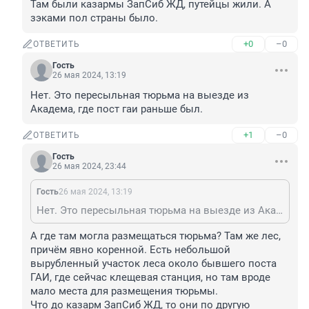
Там были казармы ЗапСиб ЖД, путейцы жили. А 
зэками пол страны было.
+0
–0
ОТВЕТИТЬ
Гость
26 мая 2024, 13:19
Нет. Это пересыльная тюрьма на выезде из 
Академа, где пост гаи раньше был.
+1
–0
ОТВЕТИТЬ
Гость
26 мая 2024, 23:44
Гость
26 мая 2024, 13:19
Нет. Это пересыльная тюрьма на выезде из Академа, где пост гаи раньше был.
А где там могла размещаться тюрьма? Там же лес, 
причём явно коренной. Есть небольшой 
вырубленный участок леса около бывшего поста 
ГАИ, где сейчас клещевая станция, но там вроде 
мало места для размещения тюрьмы.

Что до казарм ЗапСиб ЖД, то они по другую 