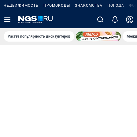
НЕДВИЖИМОСТЬ
ПРОМОКОДЫ
ЗНАКОМСТВА
ПОГОДА
ФО
Растет популярность дискаунтеров
Межд