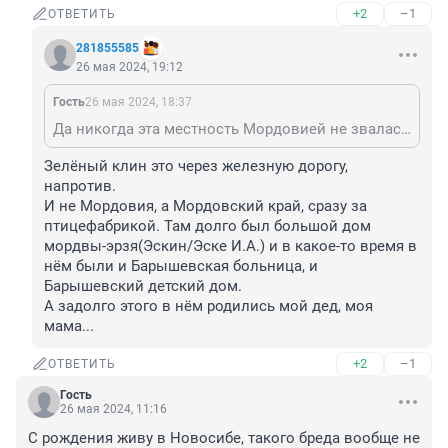
+2
–1
ОТВЕТИТЬ
281855585
26 мая 2024, 19:12
Гость
26 мая 2024, 18:37
Да никогда эта местность Мордовией не звалась. Мордовией изначально называли частый сектор на окраине Первомайки. А местность рядом с ул. Крупской звали Зелёный клин.
Зелёный клин это через железную дорогу, 
напротив.

И не Мордовия, а Мордовский край, сразу за 
птицефабрикой. Там долго был большой дом 
мордвы-эрзя(Эскин/Эске И.А.) и в какое-то время в 
нём были и Барышевская больница, и 
Барышевский детский дом.

А задолго этого в нём родились мой дед, моя 
мама...
+2
–1
ОТВЕТИТЬ
Гость
26 мая 2024, 11:16
С рождения живу в Новосибе, такого бреда вообще не 