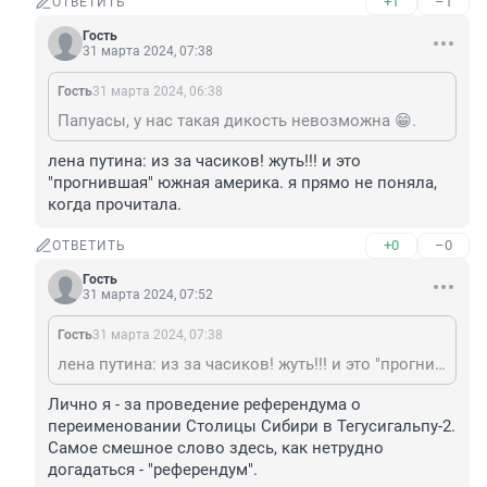
+1
–1
ОТВЕТИТЬ
Гость
31 марта 2024, 07:38
Гость
31 марта 2024, 06:38
Папуасы, у нас такая дикость невозможна 😁.
лена путина: из за часиков! жуть!!! и это 
"прогнившая" южная америка. я прямо не поняла, 
когда прочитала.
+0
–0
ОТВЕТИТЬ
Гость
31 марта 2024, 07:52
Гость
31 марта 2024, 07:38
лена путина: из за часиков! жуть!!! и это "прогнившая" южная америка. я прямо не поняла, когда прочитала.
Лично я - за проведение референдума о 
переименовании Столицы Сибири в Тегусигальпу-2. 
Самое смешное слово здесь, как нетрудно 
догадаться - "референдум".