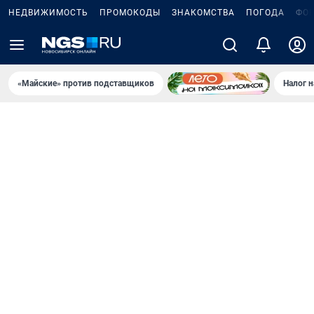
НЕДВИЖИМОСТЬ
ПРОМОКОДЫ
ЗНАКОМСТВА
ПОГОДА
ФО
«Майские» против подставщиков
Налог 