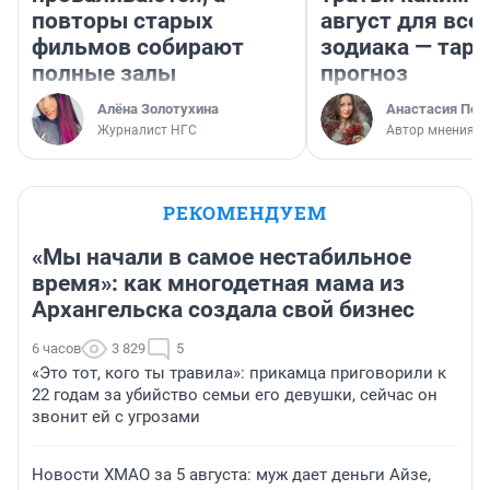
повторы старых
август для все
фильмов собирают
зодиака — таро
полные залы
прогноз
Алёна Золотухина
Анастасия Пер
Журналист НГС
Автор мнения
РЕКОМЕНДУЕМ
«Мы начали в самое нестабильное
время»: как многодетная мама из
Архангельска создала свой бизнес
6 часов
3 829
5
«Это тот, кого ты травила»: прикамца приговорили к
22 годам за убийство семьи его девушки, сейчас он
звонит ей с угрозами
Новости ХМАО за 5 августа: муж дает деньги Айзе,