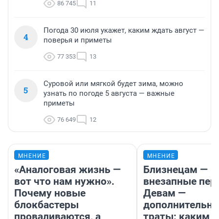
86 745
11
Погода 30 июля укажет, каким ждать август —
4
поверья и приметы
77 353
13
Суровой или мягкой будет зима, можно
5
узнать по погоде 5 августа — важные
приметы
76 649
12
МНЕНИЕ
МНЕНИЕ
«Аналоговая жизнь —
Близнецам —
вот что нам нужно».
внезапные пер
Почему новые
Девам —
блокбастеры
дополнительн
проваливаются, а
траты: каким б