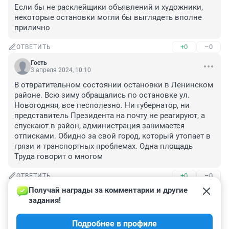
Если бы не расклейщики объявлений и художники, 
некоторые остановки могли бы выглядеть вполне 
прилично
+0
–0
ОТВЕТИТЬ
Гость
3 апреля 2024, 10:10
В отвратительном состоянии остановки в Ленинском 
районе. Всю зиму обращались по остановке ул. 
Новогодняя, все песполезно. Ни губернатор, ни 
представитель Президента на почту не реагируют, а 
спускают в район, администрация занимается 
отписками. Обидно за свой город, который утопает в 
грязи и транспортных проблемах. Одна площадь 
Труда говорит о многом
+0
–0
ОТВЕТИТЬ
Получай награды за комментарии и другие 
Гость
3 апреля 2024, 09:43
задания!
Бедный нищий город, теперь мы и правда страна 
Подробнее в профиле
третьего мира