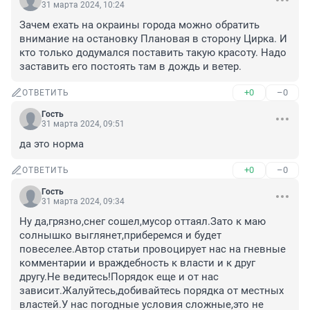
31 марта 2024, 10:24
Зачем ехать на окраины города можно обратить 
внимание на остановку Плановая в сторону Цирка. И 
кто только додумался поставить такую красоту. Надо 
заставить его постоять там в дождь и ветер.
+0
–0
ОТВЕТИТЬ
Гость
31 марта 2024, 09:51
да это норма
+0
–0
ОТВЕТИТЬ
Гость
31 марта 2024, 09:34
Ну да,грязно,снег сошел,мусор оттаял.Зато к маю 
солнышко выглянет,приберемся и будет 
повеселее.Автор статьи провоцирует нас на гневные 
комментарии и враждебность к власти и к друг 
другу.Не ведитесь!Порядок еще и от нас 
зависит.Жалуйтесь,добивайтесь порядка от местных 
властей.У нас погодные условия сложные,это не 