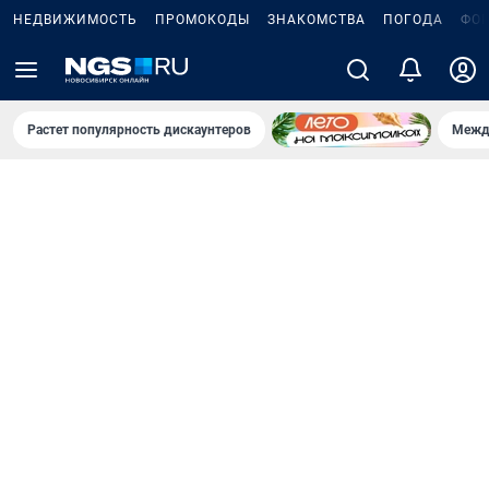
НЕДВИЖИМОСТЬ
ПРОМОКОДЫ
ЗНАКОМСТВА
ПОГОДА
ФО
Растет популярность дискаунтеров
Межд