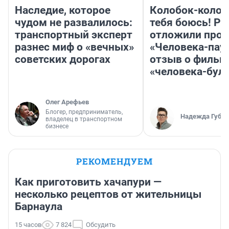
Наследие, которое
Колобок-колобо
чудом не развалилось:
тебя боюсь! Ра
транспортный эксперт
отложили прок
разнес миф о «вечных»
«Человека-пау
советских дорогах
отзыв о фильм
«человека-бул
Олег Арефьев
Блогер, предприниматель,
Надежда Губар
владелец в транспортном
бизнесе
РЕКОМЕНДУЕМ
Как приготовить хачапури —
несколько рецептов от жительницы
Барнаула
15 часов
7 824
Обсудить