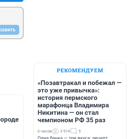
равить
РЕКОМЕНДУЕМ
«Позавтракал и побежал —
это уже привычка»:
история пермского
марафонца Владимира
Никитина — он стал
городе
чемпионом РФ 35 раз
6 часов
3 914
5
Одна банка — три вкуса: рецепт