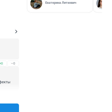
Екатерина Литкевич
+0
–0
фекты 
+0
–0