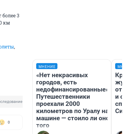
 более 3
0 км
толеты
,
МНЕНИЕ
МНЕНИ
«Нет некрасивых
Красн
городов, есть
журна
недофинансированные».
отпус
Путешественники
и объ
следование
проехали 2000
споре
километров по Уралу на
Сибир
машине — стоило ли оно
0
того