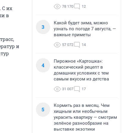
78 170
12
 С их
ли в
Какой будет зима, можно
3
узнать по погоде 7 августа, —
важные приметы
трасс,
57 072
14
ератур и
атур
Пирожное «Картошка»:
4
классический рецепт в
домашних условиях с тем
самым вкусом из детства
31 007
17
Кормить раз в месяц. Чем
5
хищным или необычным
украсить квартиру — смотрим
зелёное разнообразие на
выставке экзотики