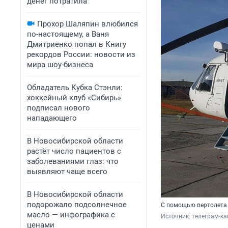
денег потратила
Прохор Шаляпин влюбился
по-настоящему, а Ваня
Дмитриенко попал в Книгу
рекордов России: новости из
мира шоу-бизнеса
Обладатель Кубка Стэнли:
хоккейный клуб «Сибирь»
подписал нового
нападающего
В Новосибирской области
растёт число пациентов с
заболеваниями глаз: что
выявляют чаще всего
В Новосибирской области
подорожало подсолнечное
С помощью вертолета 
масло — инфографика с
Источник: 
телеграм-ка
ценами