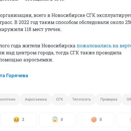
организации, всего в Новосибирске СГК эксплуатирует
расс. В 2022 год таким способом обследовали около 25
наружили 118 мест утечек.
лого года жители Новосибирска
пожаловались на вер
и над центром города, тогда СГК также проводила
 помощью аэросъемки.
та Горячева
пилотник
Аэросъемка
СГК
Теплосеть
Проверка
Об
2
0
0