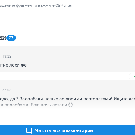
ыделите фрагмент и нажмите Ctrl+Enter
ИИ
77
, 13:22
ытие лохи же
, 22:03
надо, да.? Задолбали ночью со своими вертолетами! Ищите де
и способами. Всю ночь летали 🤯
Читать все комментарии