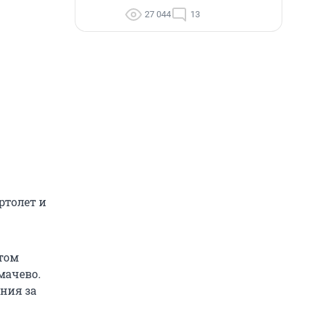
27 044
13
ртолет и
том
мачево.
ния за