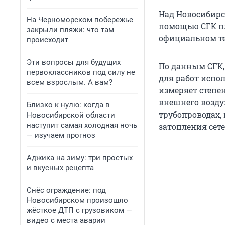
Над Новосибирск
На Черноморском побережье
помощью СГК пл
закрыли пляжи: что там
официальном т
происходит
Эти вопросы для будущих
По данным СГК, 
первоклассников под силу не
для работ испо
всем взрослым. А вам?
измеряет степе
внешнего возду
Близко к нулю: когда в
трубопроводах,
Новосибирской области
наступит самая холодная ночь
затопления сете
— изучаем прогноз
Аджика на зиму: три простых
и вкусных рецепта
Снёс ограждение: под
Новосибирском произошло
жёсткое ДТП с грузовиком —
видео с места аварии