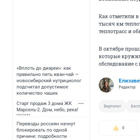
Как отметили в 
тысяч км теплот
теплотрасс и об
В октябре прош
которые кружил
обследование с
«Вплоть до диареи»: как
правильно пить иван-чай —
Елизаве
новосибирский нутрициолог
подсчитал допустимое
Редактор
количество чашек
Старт продаж 3 дома ЖК
Вертолет
Бес
Марсель-2. Дом, небо, река!
Переводы россиян начнут
0
блокировать по одной
причине: подробности