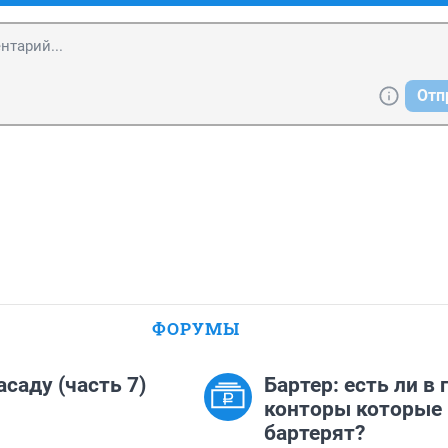
Отп
ФОРУМЫ
асаду (часть 7)
Бартер: есть ли в 
конторы которые
бартерят?