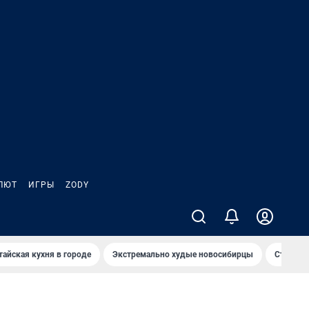
ЛЮТ
ИГРЫ
ZODY
тайская кухня в городе
Экстремально худые новосибирцы
Старт те