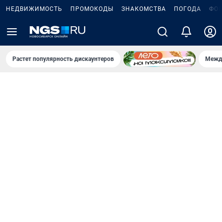
НЕДВИЖИМОСТЬ
ПРОМОКОДЫ
ЗНАКОМСТВА
ПОГОДА
ФО
Растет популярность дискаунтеров
Межд