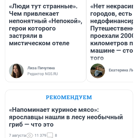
«Люди тут странные».
«Нет некрасив
Чем привлекает
городов, есть
непонятный «Непокой»,
недофинансиро
герои которого
Путешественн
застряли в
проехали 2000
мистическом отеле
километров по 
машине — стои
того
Лиза Пичугина
Екатерина Лит
Редактор NGS.RU
РЕКОМЕНДУЕМ
«Напоминает куриное мясо»:
ярославцы нашли в лесу необычный
гриб — что это
7 августа
11 379
8