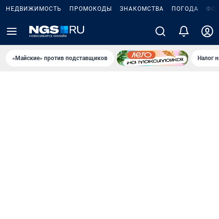
НЕДВИЖИМОСТЬ
ПРОМОКОДЫ
ЗНАКОМСТВА
ПОГОДА
ФО
«Майские» против подставщиков
Налог 