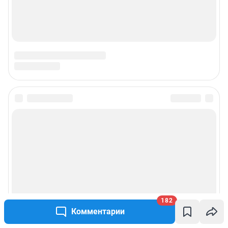
Наши вакансии
Техподдержка
Предвыборная агитация
Статистика канала в MAX
Все города сети
Мобильное приложение
Google Play
App Store
App Gallery
RuStore
182
Комментарии
Мы в соцсетях