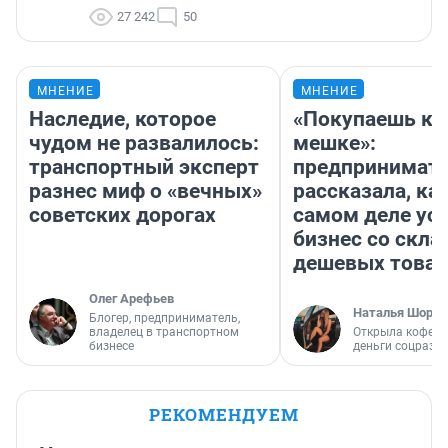
27 242
50
МНЕНИЕ
МНЕНИЕ
Наследие, которое
«Покупаешь ко
чудом не развалилось:
мешке»:
транспортный эксперт
предпринимат
разнес миф о «вечных»
рассказала, как
советских дорогах
самом деле ус
бизнес со скл
дешевых това
Олег Арефьев
Наталья Шорох
Блогер, предприниматель,
владелец в транспортном
Открыла кофейн
бизнесе
деньги соцразв
РЕКОМЕНДУЕМ