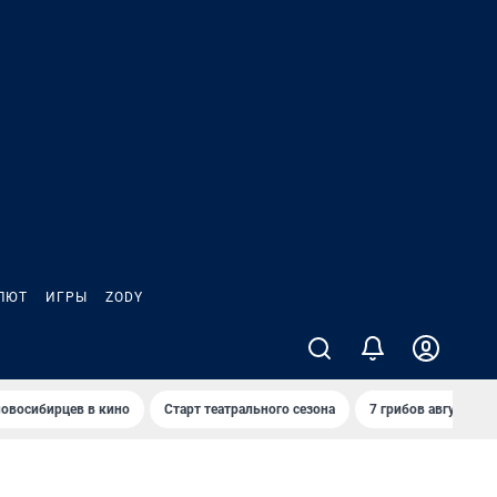
ЛЮТ
ИГРЫ
ZODY
овосибирцев в кино
Старт театрального сезона
7 грибов августа