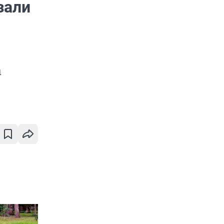
зали
ы