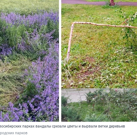
овосибирских парках вандалы срезали цветы и вырвали ветки деревьев
родских парков