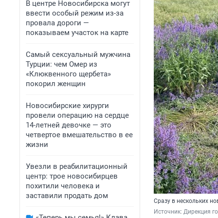
В центре Новосибирска могут
ввести особый режим из-за
провала дороги —
показываем участок на карте
Самый сексуальный мужчина
Турции: чем Омер из
«Клюквенного щербета»
покорил женщин
Новосибирские хирурги
провели операцию на сердце
14-летней девочке — это
четвертое вмешательство в ее
жизни
Увезли в реабилитационный
центр: трое новосибирцев
похитили человека и
заставили продать дом
Сразу в нескольких н
Источник: 
Дирекция го
«Теперь мы семья!» Клава