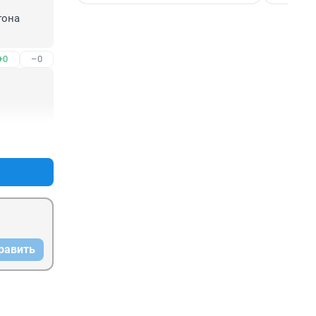
она 
+0
–0
+0
–0
равить