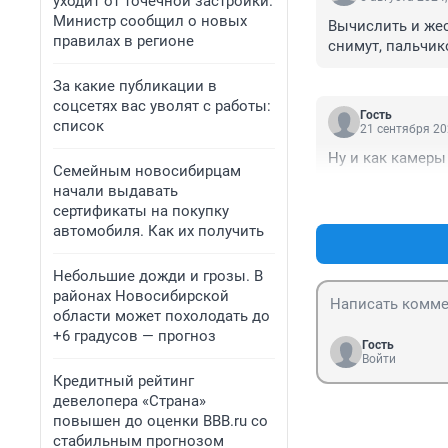
уходит от точечной застройки.
Министр сообщил о новых
Вычислить и жес
правилах в регионе
снимут, пальчик
За какие публикации в
соцсетях вас уволят с работы:
Гость
список
21 сентября 20
Ну и как камеры
Семейным новосибирцам
начали выдавать
сертификаты на покупку
автомобиля. Как их получить
Небольшие дожди и грозы. В
районах Новосибирской
области может похолодать до
+6 градусов — прогноз
Гость
Войти
Кредитный рейтинг
девелопера «Страна»
повышен до оценки BBB.ru со
стабильным прогнозом