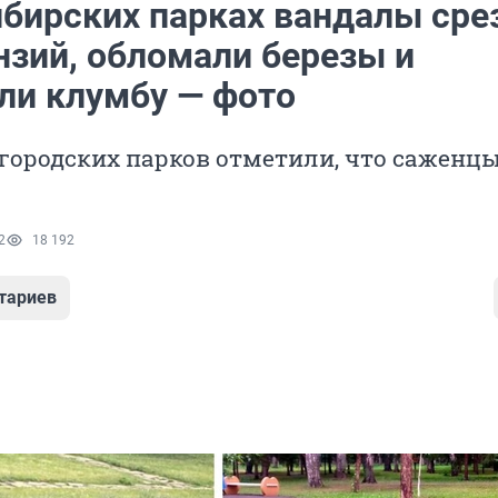
ибирских парках вандалы сре
нзий, обломали березы и
ли клумбу — фото
городских парков отметили, что саженц
2
18 192
тариев