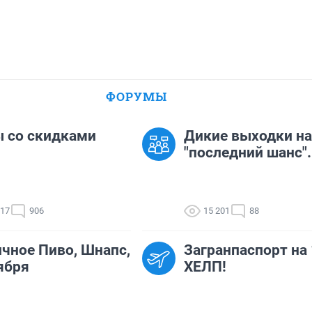
ФОРУМЫ
 со скидками
Дикие выходки на
"последний шанс".
117
906
15 201
88
чное Пиво, Шнапс,
Загранпаспорт на 
ября
ХЕЛП!