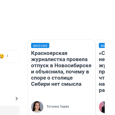
МНЕНИЕ
МНЕНИ
Красноярская
«Сним
1
журналистка провела
немед
отпуск в Новосибирске
журна
и объяснила, почему в
пришл
споре о столице
чтобы
Сибири нет смысла
на чт
ради 
Татьяна Зарва