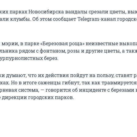
ьких парках Новосибирска вандалы срезали цветы, вы
али клумбы. Об этом сообщает Telegram-канал городс
мэрии, в парке «Березовая роща» неизвестные выкоп
ьника рядом с фонтаном, розы и другие цветы, а так
пурпурнолистных берез.
и думают, что их действия пойдут на пользу, ставят 
ах. Но в итоге саженцы гибнут, так как травмируется
невая система, — говорится об инциденте с березами 
е дирекции городских парков.