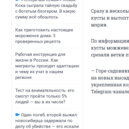
Кока сыграла тайную свадьбу
Сразу в нескол
с богатым блогером. В какую
сумму всё обошлось
кусты и вытопт
мэрии.
Как приготовить настоящее
мороженое дома: 3
По информации 
проверенных рецепта
кусты можжевел
срезали ветки 
Рабочая инструкция для
жизни в России. Как
мигранты проходят адаптацию
— Горе-садовник
и чему их учат в нашем
на новых высадк
регионе
укрепленная кор
Тест на внимательность: его
Telegram-канал
смогут пройти только 5%
людей — вы в их числе?
Один погиб, второй выжил:
новосибирца задержали по
делу об убийстве — его искали