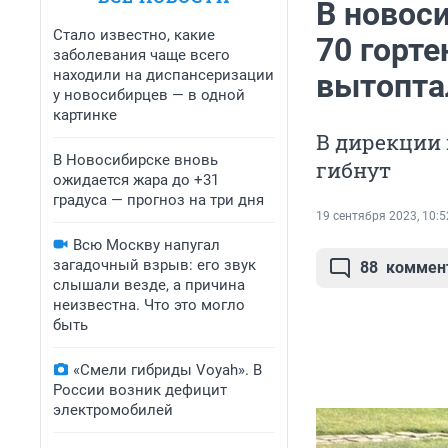
В новос
Стало известно, какие
70 горте
заболевания чаще всего
находили на диспансеризации
вытопта
у новосибирцев — в одной
картинке
В дирекции 
В Новосибирске вновь
гибнут
ожидается жара до +31
градуса — прогноз на три дня
19 сентября 2023, 10:5
Всю Москву напугал
загадочный взрыв: его звук
88
коммен
слышали везде, а причина
неизвестна. Что это могло
быть
«Смели гибриды Voyah». В
России возник дефицит
электромобилей