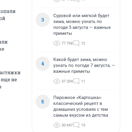
копали
Суровой или мягкой будет
кой
3
зима, можно узнать по
погоде 5 августа — важные
приметы
али
77 768
12
же
Какой будет зима, можно
4
узнать по погоде 7 августа, —
важные приметы
растяжки
 еще не
37 204
11
в
Пирожное «Картошка»:
5
классический рецепт в
домашних условиях с тем
самым вкусом из детства
30 647
15