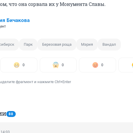
ом, что она сорвала их у Монумента Славы.
ия Бичакова
ент
сибирск
Парк
Березовая роща
Мэрия
Вандал
0
0
0
ыделите фрагмент и нажмите Ctrl+Enter
ИИ
88
 14:03