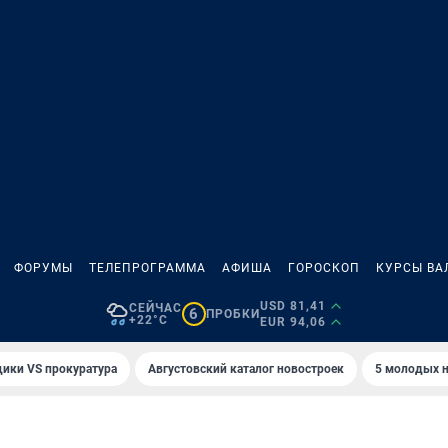
ФОРУМЫ
ТЕЛЕПРОГРАММА
АФИША
ГОРОСКОП
КУРСЫ ВА
USD 81,41
СЕЙЧАС
6
ПРОБКИ
+22°C
EUR 94,06
ики VS прокуратура
Августовский каталог новостроек
5 молодых н