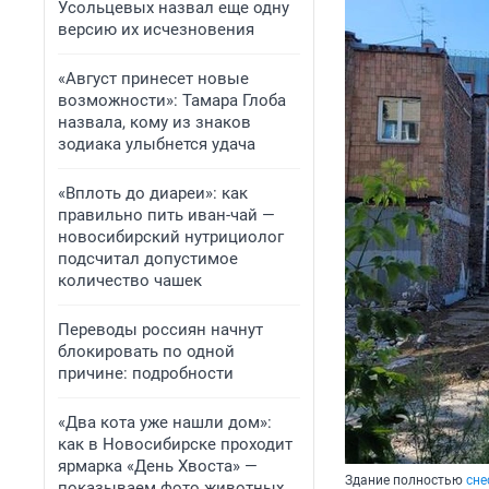
Усольцевых назвал еще одну
версию их исчезновения
«Август принесет новые
возможности»: Тамара Глоба
назвала, кому из знаков
зодиака улыбнется удача
«Вплоть до диареи»: как
правильно пить иван-чай —
новосибирский нутрициолог
подсчитал допустимое
количество чашек
Переводы россиян начнут
блокировать по одной
причине: подробности
«Два кота уже нашли дом»:
как в Новосибирске проходит
ярмарка «День Хвоста» —
Здание полностью
сне
показываем фото животных