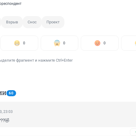
рреспондент
Взрыв
Снос
Проект
0
0
0
ыделите фрагмент и нажмите Ctrl+Enter
ИИ
60
3, 23:03
??🤣