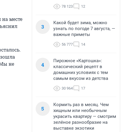
78 123
12
 на месте
Какой будет зима, можно
бъяснил
3
узнать по погоде 7 августа, —
важные приметы
56 777
14
осталось.
изошла
Пирожное «Картошка»:
 Мы не
4
классический рецепт в
домашних условиях с тем
самым вкусом из детства
30 964
17
Кормить раз в месяц. Чем
5
хищным или необычным
украсить квартиру — смотрим
зелёное разнообразие на
выставке экзотики