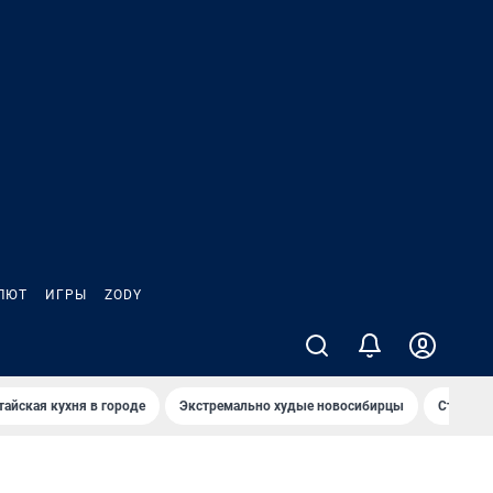
ЛЮТ
ИГРЫ
ZODY
тайская кухня в городе
Экстремально худые новосибирцы
Старт те