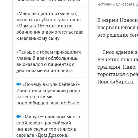
Источник: 
Елизавета 
«Меня не просто отменяют,
В мэрии Новоси
меня хотят убить»: участница
«Мамы в 16» ответила на
взорвавшегося 
обвинения в домогательствах
это решение сег
к маленькому сыну
— Снос здания з
«Раньше с горем приходили»:
главный врач облбольницы
Решение пока н
высказался о пациентах с
трагедия. Надо
диагнозами из интернета
торопимся с ре
Новосибирска.
«Почему вы улыбаетесь?»
Известный корейский рэпер
зажег с сотнями
новосибирцев: как это было
«Минус — слишком много
спойлеров»: российский
ниндзя-скульптор снялся в
сериале «Дом Дракона».