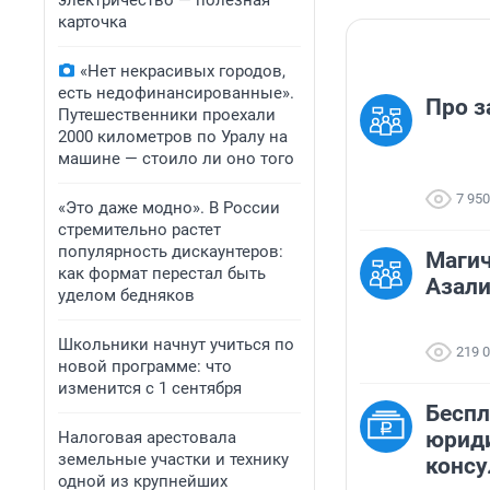
электричество — полезная
карточка
«Нет некрасивых городов,
есть недофинансированные».
Про з
Путешественники проехали
2000 километров по Уралу на
машине — стоило ли оно того
7 950
«Это даже модно». В России
стремительно растет
популярность дискаунтеров:
Магич
как формат перестал быть
Азал
уделом бедняков
Школьники начнут учиться по
219 
новой программе: что
изменится с 1 сентября
Бесп
юрид
Налоговая арестовала
земельные участки и технику
консу
одной из крупнейших