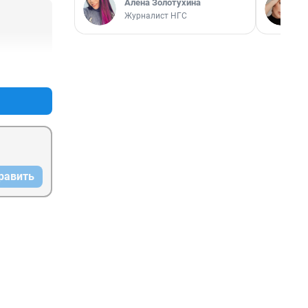
Алёна Золотухина
Журналист НГС
+1
–0
равить