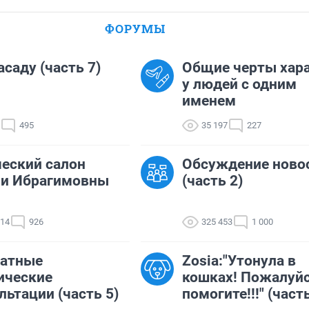
ФОРУМЫ
асаду (часть 7)
Общие черты хар
у людей с одним
именем
495
35 197
227
еский салон
Обсуждение ново
ии Ибрагимовны
(часть 2)
014
926
325 453
1 000
латные
Zosia:"Утонула в
ические
кошках! Пожалуйс
льтации (часть 5)
помогите!!!" (часть