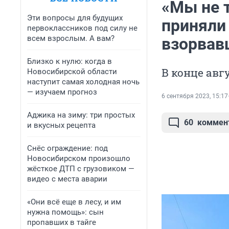
«Мы не 
Эти вопросы для будущих
приняли 
первоклассников под силу не
всем взрослым. А вам?
взорвав
Близко к нулю: когда в
В конце авг
Новосибирской области
наступит самая холодная ночь
— изучаем прогноз
6 сентября 2023, 15:17
Аджика на зиму: три простых
60
коммен
и вкусных рецепта
Снёс ограждение: под
Новосибирском произошло
жёсткое ДТП с грузовиком —
видео с места аварии
«Они всё еще в лесу, и им
нужна помощь»: сын
пропавших в тайге