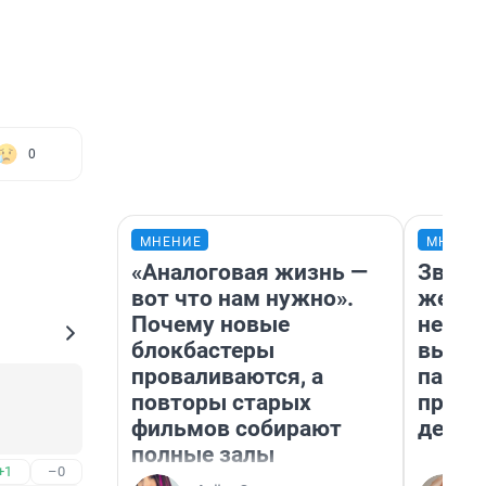
0
МНЕНИЕ
МНЕНИ
«Аналоговая жизнь —
Звезд
вот что нам нужно».
желан
Почему новые
небес
блокбастеры
выстр
проваливаются, а
парад
повторы старых
прави
фильмов собирают
день
полные залы
+1
–0