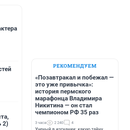
актера
РЕКОМЕНДУЕМ
стей
«Позавтракал и побежал —
это уже привычка»:
история пермского
марафонца Владимира
Никитина — он стал
чемпионом РФ 35 раз
та,
 2)
3 часа
2 240
4
Ученый в изгнании: какую тайну