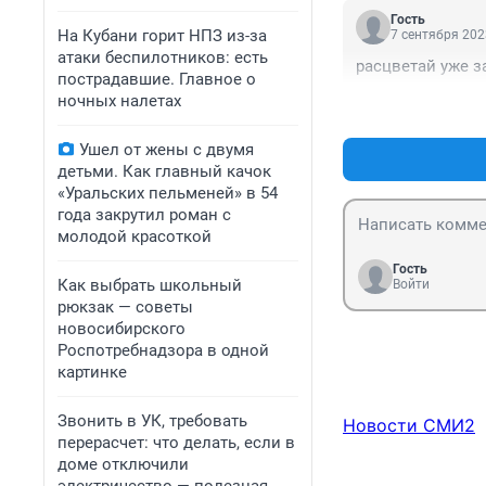
Гость
На Кубани горит НПЗ из-за
7 сентября 202
атаки беспилотников: есть
расцветай уже з
пострадавшие. Главное о
ночных налетах
Ушел от жены с двумя
детьми. Как главный качок
«Уральских пельменей» в 54
года закрутил роман с
молодой красоткой
Гость
Как выбрать школьный
Войти
рюкзак — советы
новосибирского
Роспотребнадзора в одной
картинке
Звонить в УК, требовать
Новости СМИ2
перерасчет: что делать, если в
доме отключили