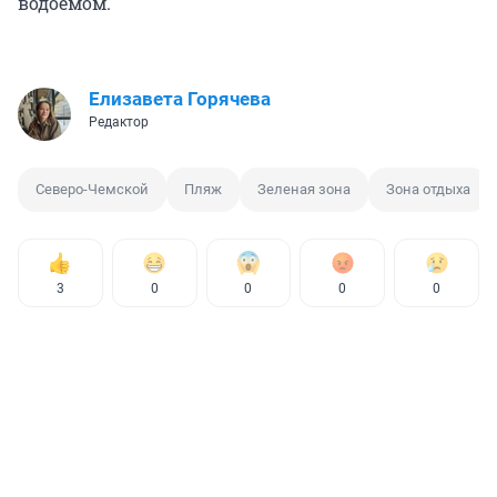
водоемом.
Елизавета Горячева
Редактор
Северо-Чемской
Пляж
Зеленая зона
Зона отдыха
3
0
0
0
0