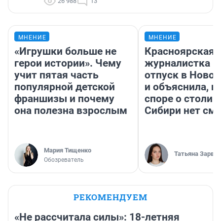
26 988
13
МНЕНИЕ
МНЕНИЕ
«Игрушки больше не
Красноярская
герои истории». Чему
журналистка п
учит пятая часть
отпуск в Ново
популярной детской
и объяснила, п
франшизы и почему
споре о столиц
она полезна взрослым
Сибири нет см
Мария Тищенко
Татьяна Зарва
Обозреватель
РЕКОМЕНДУЕМ
«Не рассчитала силы»: 18-летняя