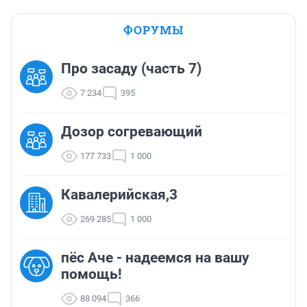
ФОРУМЫ
Про засаду (часть 7)
7 234
395
Дозор согревающий
177 733
1 000
Кавалерийская,3
269 285
1 000
пёс Аче - надеемся на вашу
помощь!
88 094
366