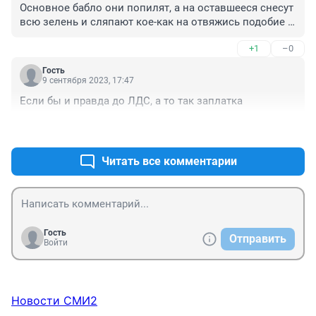
Основное бабло они попилят, а на оставшееся снесут 
всю зелень и сляпают кое-как на отвяжись подобие 
"парка" как у нового ЛДС, без деревьев, где ветер с 
+1
–0
ног валит и от дождя спрятаться негде. А там ведь 
ещё недавно был мощный лес...

Гость
Спасать надо город от этих деятелей, ведь скоро и 
9 сентября 2023, 17:47
клочка зелени не останется.
Если бы и правда до ЛДС, а то так заплатка
+0
–0
Читать все комментарии
Гость
Отправить
Войти
Новости СМИ2