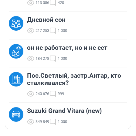
113 086
420
Дневной сон
217 253
1 000
он не работает, но и не ест
184 278
1 000
Пос.Светлый, застр.Антар, кто
сталкивался?
240 676
999
Suzuki Grand Vitara (new)
349 849
1 000