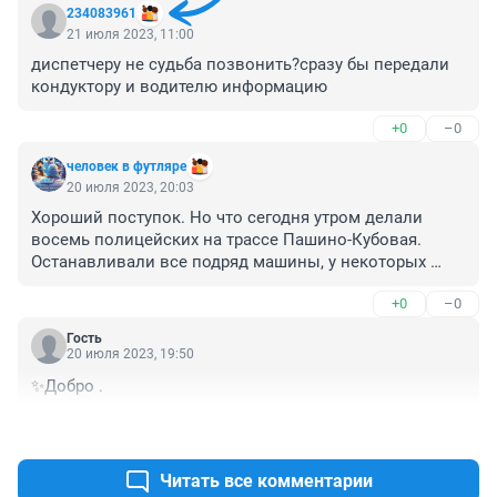
234083961
21 июля 2023, 11:00
диспетчеру не судьба позвонить?сразу бы передали 
кондуктору и водителю информацию
+0
–0
человек в футляре
20 июля 2023, 20:03
Хороший поступок. Но что сегодня утром делали 
восемь полицейских на трассе Пашино-Кубовая. 
Останавливали все подряд машины, у некоторых 
проверяли содержание багажника. Редакция НГС 
+0
–0
может сделает запрос, с чем связана такая облава на 
водителей. Может сбежал кто с автоматом или 
Гость
террористов ищут. Но на лесной дороге такое 
20 июля 2023, 19:50
количество автоматчиков впечатляет, никогда не 
✨Добро .
видел ранее, хотя водитель со стажем
+0
–0
Читать все комментарии