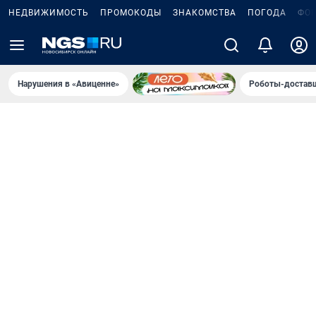
НЕДВИЖИМОСТЬ
ПРОМОКОДЫ
ЗНАКОМСТВА
ПОГОДА
ФО
Нарушения в «Авиценне»
Роботы-доставщ