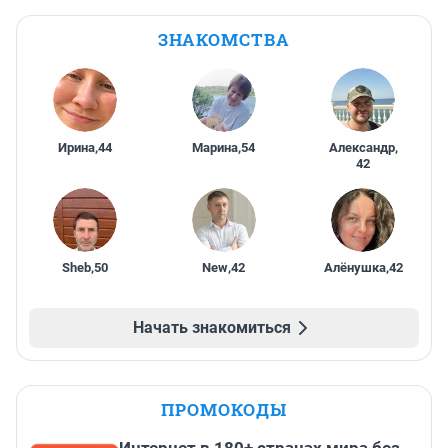
ЗНАКОМСТВА
Ирина
,
44
Марина
,
54
Александр
,
42
Sheb
,
50
New
,
42
Алёнушка
,
42
Начать знакомиться
ПРОМОКОДЫ
Интернет в 180+ странах мира без