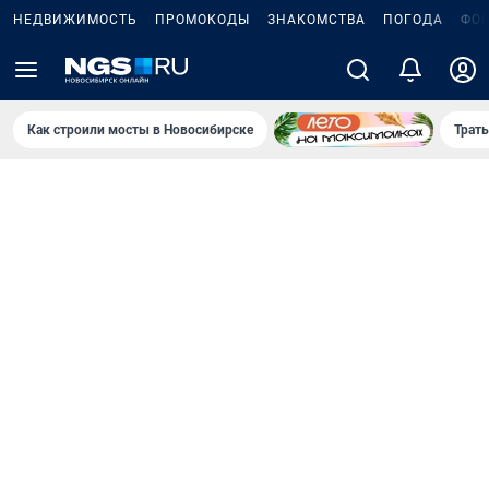
НЕДВИЖИМОСТЬ
ПРОМОКОДЫ
ЗНАКОМСТВА
ПОГОДА
ФО
Как строили мосты в Новосибирске
Траты