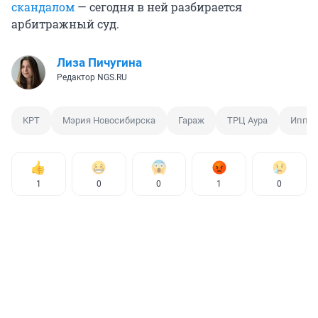
скандалом
— сегодня в ней разбирается
арбитражный суд.
Лиза Пичугина
Редактор NGS.RU
КРТ
Мэрия Новосибирска
Гараж
ТРЦ Аура
Иппод
1
0
0
1
0