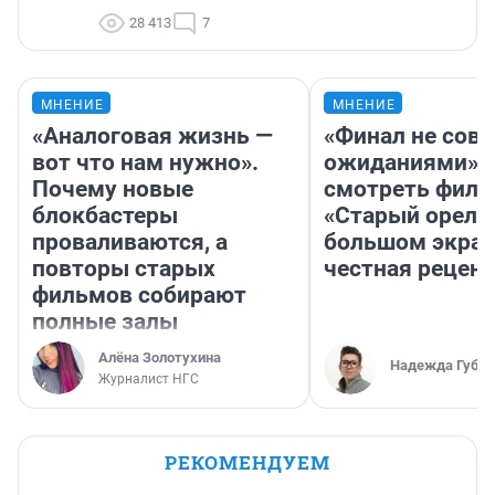
28 413
7
МНЕНИЕ
МНЕНИЕ
«Аналоговая жизнь —
«Финал не совп
вот что нам нужно».
ожиданиями»: 
Почему новые
смотреть фил
блокбастеры
«Старый орел» 
проваливаются, а
большом экран
повторы старых
честная рецен
фильмов собирают
полные залы
Алёна Золотухина
Надежда Губар
Журналист НГС
РЕКОМЕНДУЕМ