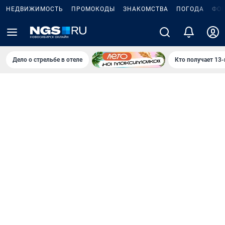
НЕДВИЖИМОСТЬ
ПРОМОКОДЫ
ЗНАКОМСТВА
ПОГОДА
ФО
Дело о стрельбе в отеле
Кто получает 13-