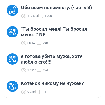
Обо всем понемногу. (часть 3)
417 523
1 000
"Ты бросил меня! Ты бросил
меня..." NF
38 146
248
я готова убить мужа, хотя
люблю его!!!!
37 914
274
Котёнок никому не нужен?
9 780
111