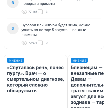
4
поверья и приметы
77 165
13
Суровой или мягкой будет зима, можно
5
узнать по погоде 5 августа — важные
приметы
70 971
10
МНЕНИЕ
МНЕНИЕ
«Спуталась речь, понес
Близнецам —
пургу». Врач — о
внезапные пер
смертельном диагнозе,
Девам —
который сложно
дополнительн
обнаружить
траты: каким б
август для все
зодиака — таро