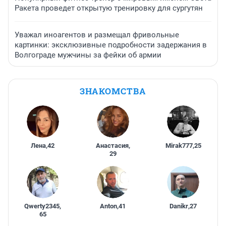
Ракета проведет открытую тренировку для сургутян
Уважал иноагентов и размещал фривольные
картинки: эксклюзивные подробности задержания в
Волгограде мужчины за фейки об армии
ЗНАКОМСТВА
Лена
,
42
Анастасия
,
Mirak777
,
25
29
Qwerty2345
,
Anton
,
41
Danikr
,
27
65