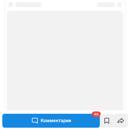
Все города сети
Мобильное приложение
Google Play
App Store
App Gallery
RuStore
Мы в соцсетях
Контактные данные для Роскомнадзора и государственных органов
Сетевое издание «НГС.НОВОСТИ» (18+)
Зарегистрировано Федеральной службой по надзору в сфере связи,
информационных технологий и массовых коммуникаций (Роскомнадзор)
40
Регистрационный номер ЭЛ № ФС 77— 84683
Комментарии
Учредитель: Общество с ограниченной ответственностью "ИНТЕРНЕТ
ТЕХНОЛОГИИ"