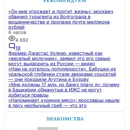
РЕКОМЕНДУЕМ
«Он мне угрожает и портит жизнь»: москвич
обвинил турагента из Волгограда в
мошенничестве и пропаже почти миллиона
рублей
6 часов
4 692
19
Фермер Джастас Уолкер, известный как
«веселый молочник», заявил что его семью
могут выдворить из России — видео
«Нам не хотелось популярности». Бабушки из
уральской глубинки стали звездами соцсетей
— они покорили Агутина и Бузову
«Мне должны 17 млн, но банку плачу я»: почему
в Башкирии обманутые в ИЖС не могут
добиться правды
«Напоминает куриное мясо»: ярославцы нашли
в лесу необычный гриб — что это
ЗНАКОМСТВА