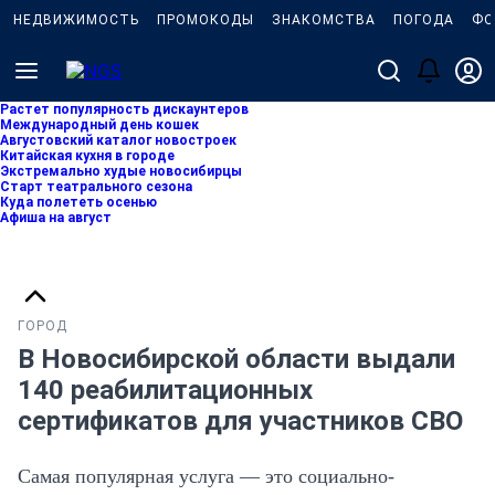
НЕДВИЖИМОСТЬ
ПРОМОКОДЫ
ЗНАКОМСТВА
ПОГОДА
ФО
Растет популярность дискаунтеров
Международный день кошек
Августовский каталог новостроек
Китайская кухня в городе
Экстремально худые новосибирцы
Старт театрального сезона
Куда полететь осенью
Афиша на август
ГОРОД
В Новосибирской области выдали
140 реабилитационных
сертификатов для участников СВО
Самая популярная услуга — это социально-