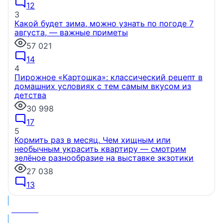
12
3
Какой будет зима, можно узнать по погоде 7
августа, — важные приметы
57 021
14
4
Пирожное «Картошка»: классический рецепт в
домашних условиях с тем самым вкусом из
детства
30 998
17
5
Кормить раз в месяц. Чем хищным или
необычным украсить квартиру — смотрим
зелёное разнообразие на выставке экзотики
27 038
13
МНЕНИЕ