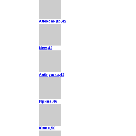
Александр
,
42
New
,
42
Алёнушка
,
42
Ирина
,
46
Юлия
,
50