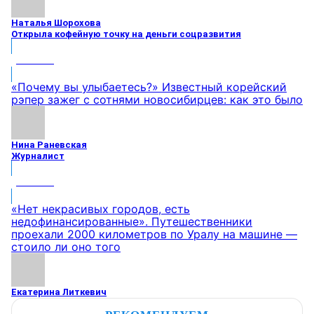
Наталья Шорохова
Открыла кофейную точку на деньги соцразвития
МНЕНИЕ
«Почему вы улыбаетесь?» Известный корейский
рэпер зажег с сотнями новосибирцев: как это было
Нина Раневская
Журналист
МНЕНИЕ
«Нет некрасивых городов, есть
недофинансированные». Путешественники
проехали 2000 километров по Уралу на машине —
стоило ли оно того
Екатерина Литкевич