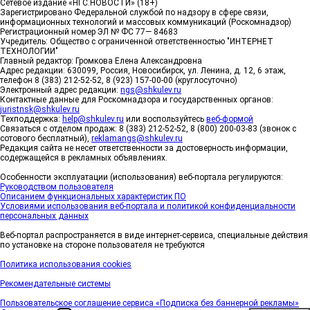
Сетевое издание «НГС.НОВОСТИ» (18+)
Зарегистрировано Федеральной службой по надзору в сфере связи,
информационных технологий и массовых коммуникаций (Роскомнадзор)
Регистрационный номер ЭЛ № ФС 77— 84683
Учредитель: Общество с ограниченной ответственностью "ИНТЕРНЕТ
ТЕХНОЛОГИИ"
Главный редактор: Громкова Елена Александровна
Адрес редакции: 630099, Россия, Новосибирск, ул. Ленина, д. 12, 6 этаж,
телефон 8 (383) 212-52-52, 8 (923) 157-00-00 (круглосуточно)
Электронный адрес редакции:
ngs@shkulev.ru
Контактные данные для Роскомнадзора и государственных органов:
juristnsk@shkulev.ru
Техподдержка:
help@shkulev.ru
или воспользуйтесь
веб-формой
Связаться с отделом продаж: 8 (383) 212-52-52, 8 (800) 200-03-83 (звонок с
сотового бесплатный),
reklamangs@shkulev.ru
Редакция сайта не несет ответственности за достоверность информации,
содержащейся в рекламных объявлениях.
Особенности эксплуатации (использования) веб-портала регулируются:
Руководством пользователя
Описанием функциональных характеристик ПО
Условиями использования веб-портала и политикой конфиденциальности
персональных данных
Веб-портал распространяется в виде интернет-сервиса, специальные действия
по установке на стороне пользователя не требуются
Политика использования cookies
Рекомендательные системы
Пользовательское соглашение сервиса «Подписка без баннерной рекламы»