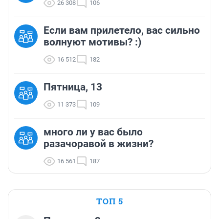
26 308
106
Если вам прилетело, вас сильно
волнуют мотивы? :)
16 512
182
Пятница, 13
11 373
109
много ли у вас было
разачоравой в жизни?
16 561
187
ТОП 5