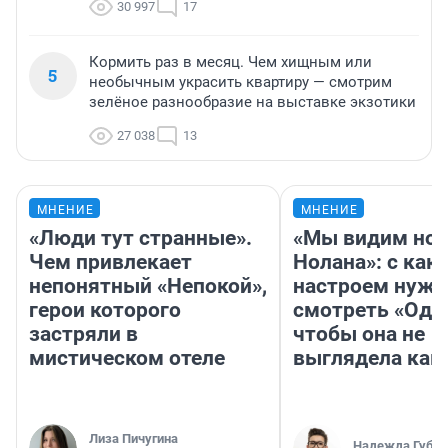
30 997
17
Кормить раз в месяц. Чем хищным или
5
необычным украсить квартиру — смотрим
зелёное разнообразие на выставке экзотики
27 038
13
МНЕНИЕ
МНЕНИЕ
«Люди тут странные».
«Мы видим нов
Чем привлекает
Нолана»: с как
непонятный «Непокой»,
настроем нужн
герои которого
смотреть «Оди
застряли в
чтобы она не
мистическом отеле
выглядела как
Лиза Пичугина
Надежда Губар