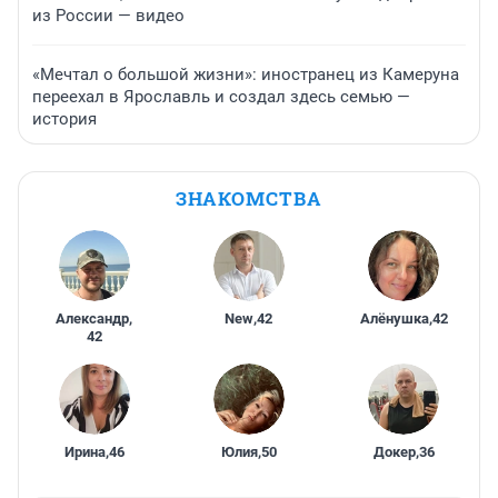
из России — видео
«Мечтал о большой жизни»: иностранец из Камеруна
переехал в Ярославль и создал здесь семью —
история
ЗНАКОМСТВА
Александр
,
New
,
42
Алёнушка
,
42
42
Ирина
,
46
Юлия
,
50
Докер
,
36