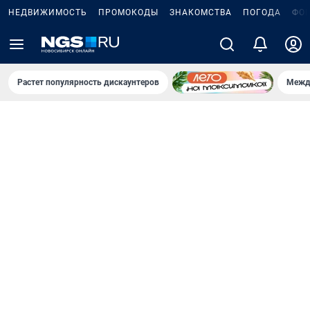
НЕДВИЖИМОСТЬ
ПРОМОКОДЫ
ЗНАКОМСТВА
ПОГОДА
ФО
Растет популярность дискаунтеров
Межд