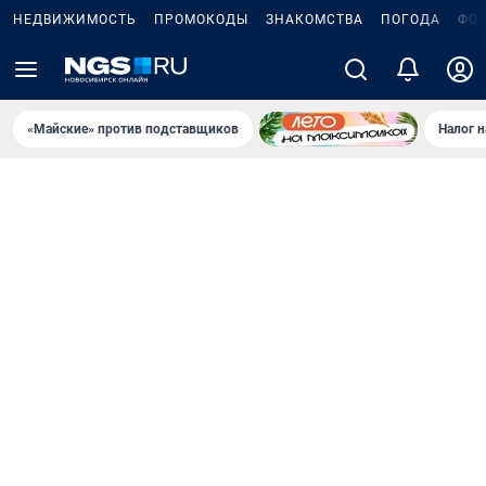
НЕДВИЖИМОСТЬ
ПРОМОКОДЫ
ЗНАКОМСТВА
ПОГОДА
ФО
«Майские» против подставщиков
Налог 