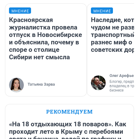
МНЕНИЕ
МНЕНИЕ
Красноярская
Наследие, кото
журналистка провела
чудом не разва
отпуск в Новосибирске
транспортный 
и объяснила, почему в
разнес миф о 
споре о столице
советских доро
Сибири нет смысла
Олег Арефьев
Блогер, предпри
Татьяна Зарва
владелец в тра
бизнесе
РЕКОМЕНДУЕМ
«На 18 отдыхающих 18 поваров». Как
проходит лето в Крыму с перебоями