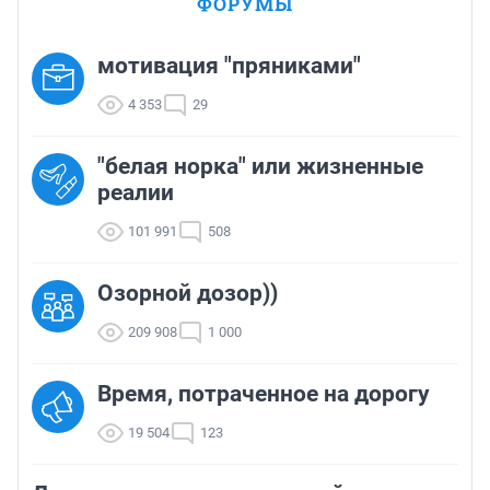
ФОРУМЫ
мотивация "пряниками"
4 353
29
"белая норка" или жизненные
реалии
101 991
508
Озорной дозор))
209 908
1 000
Время, потраченное на дорогу
19 504
123