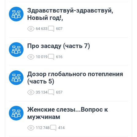
Здравствствуй-здравствуй,
Новый год!,
64 633
607
Про засаду (часть 7)
10 019
616
Дозор глобального потепления
(часть 5)
35 134
657
Женские слезы...Вопрос к
мужчинам
112 748
414