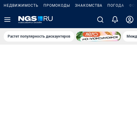
НЕДВИЖИМОСТЬ
ПРОМОКОДЫ
ЗНАКОМСТВА
ПОГОДА
ФО
Растет популярность дискаунтеров
Межд