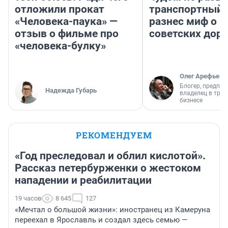
отложили прокат
транспортный 
«Человека-паука» —
разнес миф о 
отзыв о фильме про
советских доро
«человека-булку»
Олег Арефьев
Блогер, предпри
Надежда Губарь
владелец в тра
бизнесе
РЕКОМЕНДУЕМ
«Год преследовал и облил кислотой».
Рассказ петербурженки о жестоком
нападении и реабилитации
19 часов
8 645
127
«Мечтал о большой жизни»: иностранец из Камеруна
переехал в Ярославль и создал здесь семью —