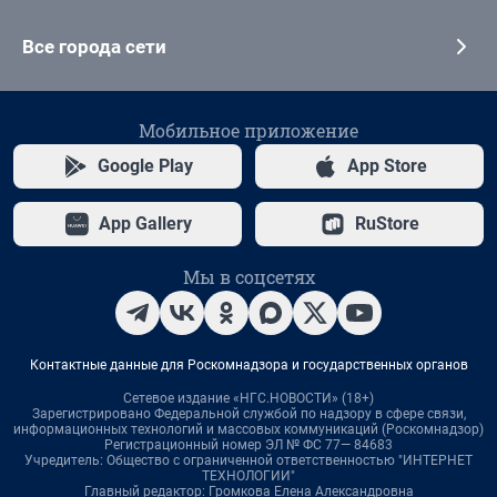
Все города сети
Мобильное приложение
Google Play
App Store
App Gallery
RuStore
Мы в соцсетях
Контактные данные для Роскомнадзора и государственных органов
Сетевое издание «НГС.НОВОСТИ» (18+)
Зарегистрировано Федеральной службой по надзору в сфере связи,
информационных технологий и массовых коммуникаций (Роскомнадзор)
Регистрационный номер ЭЛ № ФС 77— 84683
Учредитель: Общество с ограниченной ответственностью "ИНТЕРНЕТ
ТЕХНОЛОГИИ"
Главный редактор: Громкова Елена Александровна