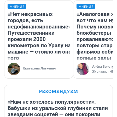
МНЕНИЕ
МНЕНИЕ
«Нет некрасивых
«Аналоговая ж
городов, есть
вот что нам ну
недофинансированные».
Почему новые
Путешественники
блокбастеры
проехали 2000
проваливаются,
километров по Уралу на
повторы стары
машине — стоило ли оно
фильмов соби
того
полные залы
Алёна Золотух
Екатерина Литкевич
Журналист НГС
РЕКОМЕНДУЕМ
«Нам не хотелось популярности».
Бабушки из уральской глубинки стали
звездами соцсетей — они покорили