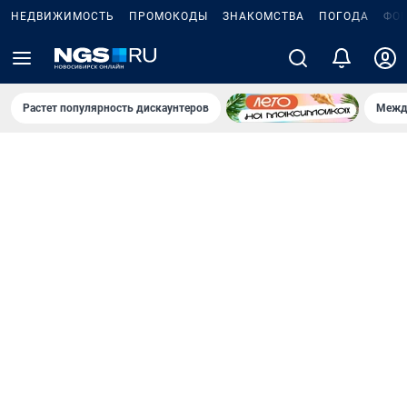
НЕДВИЖИМОСТЬ
ПРОМОКОДЫ
ЗНАКОМСТВА
ПОГОДА
ФО
Растет популярность дискаунтеров
Межд