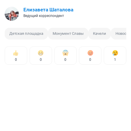
Елизавета Шаталова
Ведущий корреспондент
Детская площадка
Монумент Славы
Качели
Новосиб
0
0
0
0
1