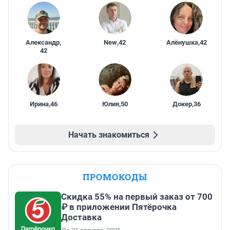
Александр
,
New
,
42
Алёнушка
,
42
42
Ирина
,
46
Юлия
,
50
Докер
,
36
Начать знакомиться
ПРОМОКОДЫ
Скидка 55% на первый заказ от 700
₽ в приложении Пятёрочка
Доставка