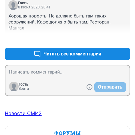
ударопоглощающие. Определение критической 
Гость
высоты падения»);

8 июня 2023, 20:41
- ГОСТ Р 52301–2013 («Оборудование и покрытия 
Хорошая новость. Не должно быть там таких 
детских игровых площадок. Безопасность при 
сооружений. Кафе должно быть там. Ресторан. 
эксплуатации. Общие требования»).
Мангал.
+0
–1
Читать все комментарии
Гость
Отправить
Войти
Новости СМИ2
ФОРУМЫ