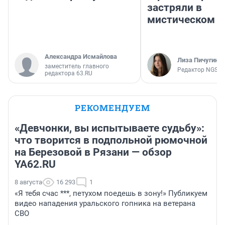
застряли в
мистическом о
Александра Исмайлова
Лиза Пичугина
заместитель главного
Редактор NGS.R
редактора 63.RU
РЕКОМЕНДУЕМ
«Девчонки, вы испытываете судьбу»:
что творится в подпольной рюмочной
на Березовой в Рязани — обзор
YA62.RU
8 августа
16 293
1
«Я тебя счас ***, петухом поедешь в зону!» Публикуем
видео нападения уральского гопника на ветерана
СВО