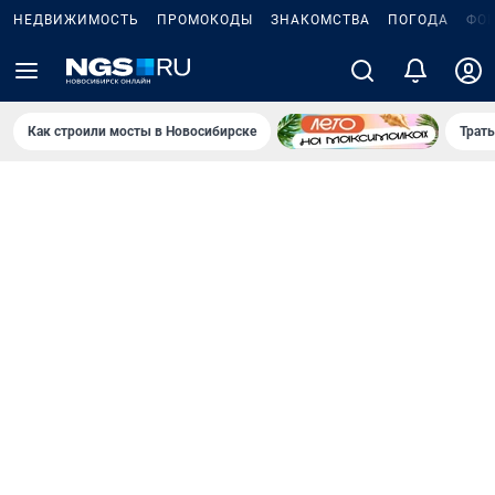
НЕДВИЖИМОСТЬ
ПРОМОКОДЫ
ЗНАКОМСТВА
ПОГОДА
ФО
Как строили мосты в Новосибирске
Траты