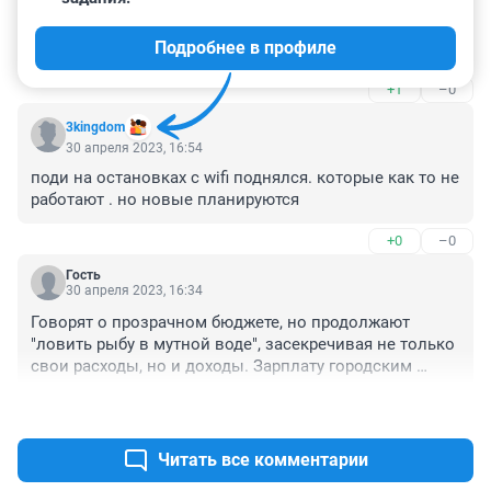
Гость
30 апреля 2023, 19:27
Подробнее в профиле
Вы лучше покажите з.п. рядовых работников.
+1
–0
3kingdom
30 апреля 2023, 16:54
поди на остановках с wifi поднялся. которые как то не 
работают . но новые планируются
+0
–0
Гость
30 апреля 2023, 16:34
Говорят о прозрачном бюджете, но продолжают 
"ловить рыбу в мутной воде", засекречивая не только 
свои расходы, но и доходы. Зарплату городским 
чиновникам из мэрии должны определять жители 
+0
–0
города, а не мэрский партхозактив. То же самое и в 
первую очередь относится к депутатам. Зарплата 
чиновников и депутатов должна напрямую зависеть 
Читать все комментарии
от качества их работы, иначе эта зюгановщина будет 