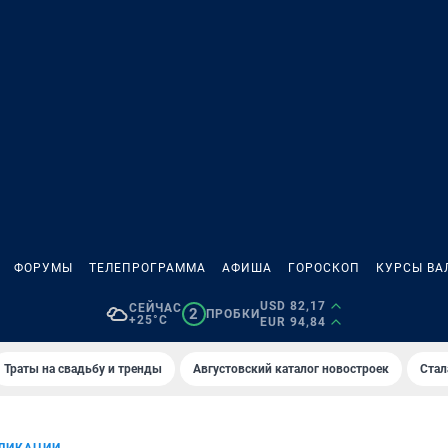
ФОРУМЫ
ТЕЛЕПРОГРАММА
АФИША
ГОРОСКОП
КУРСЫ ВА
USD 82,17
СЕЙЧАС
2
ПРОБКИ
+25°C
EUR 94,84
Траты на свадьбу и тренды
Августовский каталог новостроек
Стал