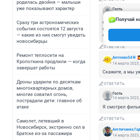
родилась двойня — малыши
уже показывают характер
Гость
14 марта 2023,
Получай н
Сразу три астрономических
Скрепненько, зэ
события состоятся 12 августа
насильников, мо
— какие из них смогут увидеть
командованием г
новосибирцы
ОТВЕТИТЬ
Ремонт теплосети на
Антонио54🌞
Кропоткина продлили — когда
14 марта 2023,
завершат работы
Скажите, а мы у
Дроны ударили по десяткам
ОТВЕТИТЬ
многоквартирных домов,
Гость
многие охватил огонь,
14 марта 2023,
пострадали дети: главное об
атаке
Я смотрел фильм
ОТВЕТИТЬ
Самолет, летевший в
Новосибирск, экстренно сел в
Aнгличанка Га
Братске из-за пассажира
14 марта 2023,