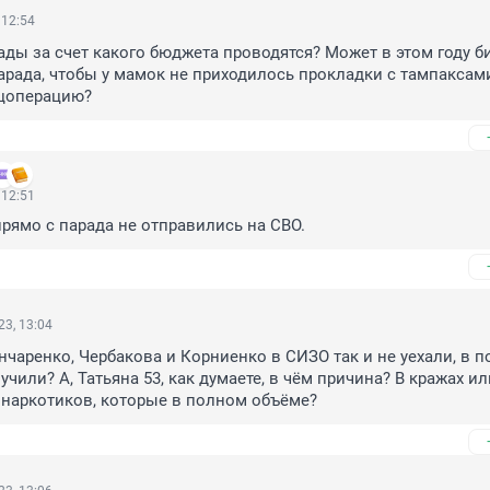
 12:54
ады за счет какого бюджета проводятся? Может в этом году би
арада, чтобы у мамок не приходилось прокладки с тампаксами
ецоперацию?
 12:51
прямо с парада не отправились на СВО.
3, 13:04
нчаренко, Чербакова и Корниенко в СИЗО так и не уехали, в п
чили? А, Татьяна 53, как думаете, в чëм причина? В кражах или
 наркотиков, которые в полном объëме?