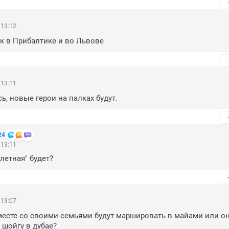
 13:12
ак в Прибалтике и во Львове
 13:11
ь, новые герои на палках будут.
24
 13:11
летная" будет?
 13:07
есте со своими семьями будут маршировать в майами или они
шойгу в дубае?