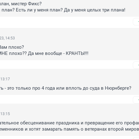
план, мистер Фикс?

 план? Есть ли у меня план? Да у меня целых три плана!
3, 14:53
Вам плохо?

МНЕ плохо?? Да мне вообще - КРАНТЫ!!!
 13:17
 - это только про 4 года или вплоть до суда в Нюрнберге?
 13:15
ательное обесценивание праздника и превращение его профа
менников и хотят замарать память о ветеранах второй миров