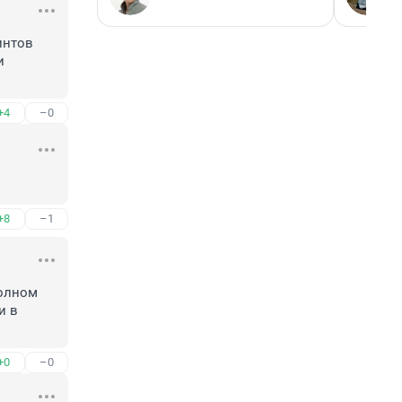
нтов 
 
+4
–0
+8
–1
олном 
 в 
+0
–0