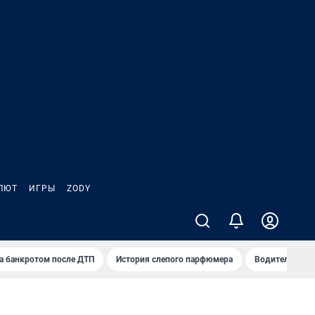
ЛЮТ
ИГРЫ
ZODY
а банкротом после ДТП
История слепого парфюмера
Водители пер