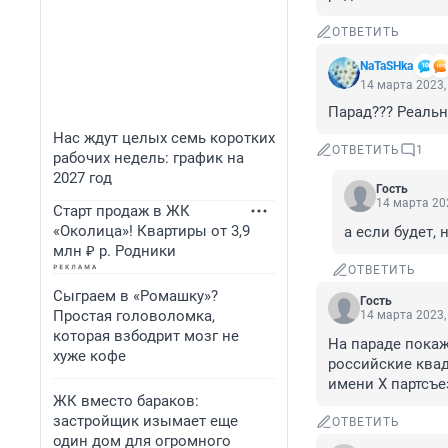
ОТВЕТИТЬ
NaTaSHka
14 марта 2023,
Парад??? Реальн
Нас ждут целых семь коротких
ОТВЕТИТЬ
1
рабочих недель: график на
2027 год
Гость
14 марта 202
Старт продаж в ЖК
«Околица»! Квартиры от 3,9
а если будет, 
млн ₽ р. Родники
ОТВЕТИТЬ
Сыграем в «Ромашку»?
Гость
Простая головоломка,
14 марта 2023,
которая взбодрит мозг не
На параде покаж
хуже кофе
российские ква
имени Х партсъе
ЖК вместо бараков:
застройщик изымает еще
ОТВЕТИТЬ
один дом для огромного