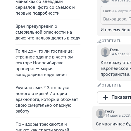
14 марта 202
маньяка» со звездами
сериалов: фото со съемок и
Гость
14 марта 2
первые подробности
Врач предупредил о
И почему Бона
смертельной опасности на
даче: что нельзя делать в саду
ОТВЕТИТЬ
Гость
То ли дом, то ли гостиница:
14 марта 202
странное здание в частном
Кто кражу сто
секторе Новосибирска
Европейской 
проверят — мэрия
пространства,
заподозрила нарушения
ОТВЕТИТЬ
Укусила змея? Зато паука
нового открыл! История
Показат
арахнолога, который обожает
свою смертельно опасную
работу
Гость
14 марта 2023,
Символичнее бу
Помидоры трескаются и
гниют: как спасти урожай