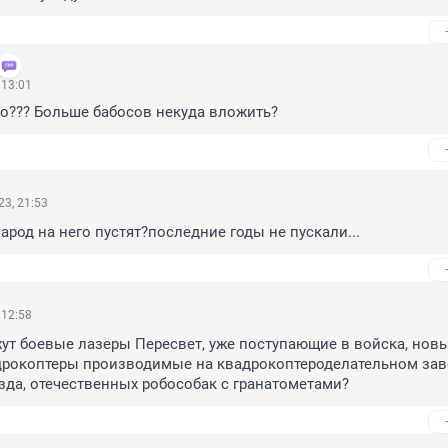
 13:01
о??? Больше бабосов некуда вложить?
3, 21:53
народ на него пустят?последние годы не пускали...
 12:58
ут боевые лазеры Пересвет, уже поступающие в войска, новы
дрокоптеры производимые на квадрокоптероделательном заво
зда, отечественных робособак с гранатометами?