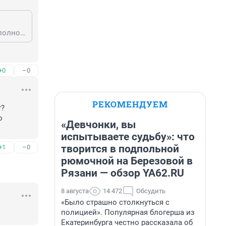
Выходцева, Гончаренко, Чербакова и Корниенко в СИЗО так и не уехали, в полном объëме не получили? А, Татьяна 53, как думаете, в чëм причина? В кражах или в популярности наркотиков, которые в полном объëме?
+0
–0
РЕКОМЕНДУЕМ
? 
 
«Девчонки, вы
испытываете судьбу»: что
творится в подпольной
+1
–0
рюмочной на Березовой в
Рязани — обзор YA62.RU
8 августа
14 472
Обсудить
«Было страшно столкнуться с
полицией». Популярная блогерша из
Екатеринбурга честно рассказала об