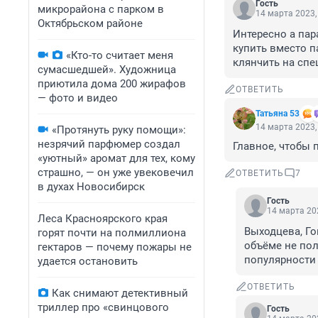
Гость
микрорайона с парком в
14 марта 2023,
Октябрьском районе
Интересно а пар
купить вместо п
«Кто-то считает меня
клянчить на сп
сумасшедшей». Художница
приютила дома 200 жирафов
ОТВЕТИТЬ
— фото и видео
Татьяна 53
14 марта 2023,
«Протянуть руку помощи»:
незрячий парфюмер создал
Главное, чтобы 
«уютный» аромат для тех, кому
страшно, — он уже увековечил
ОТВЕТИТЬ
7
в духах Новосибирск
Гость
14 марта 202
Леса Красноярского края
Выходцева, Го
горят почти на полмиллиона
объëме не полу
гектаров — почему пожары не
популярности
удается остановить
ОТВЕТИТЬ
Как снимают детективный
триллер про «свинцового
Гость