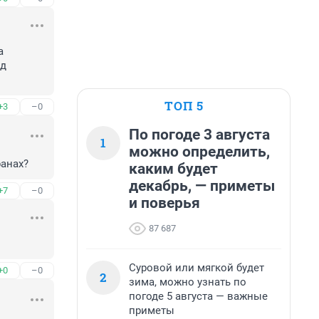
 
д 
ТОП 5
+3
–0
По погоде 3 августа
1
можно определить,
ранах?
каким будет
декабрь, — приметы
+7
–0
и поверья
87 687
Суровой или мягкой будет
+0
–0
2
зима, можно узнать по
погоде 5 августа — важные
приметы