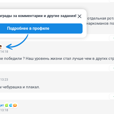
 16:12
аграды за комментарии и другие задания!
ки тоже маршировать будут? Как будет звучать: отдельная рота
тострелковый взвод убийц, гвардейский полк наркоманов по
Подробнее в профиле
вардии пахана, героя россии!!!
 14:18
же победили ? Наш уровень жизни стал лучше чем в других ст
 13:23
 чебурашка и плакал.
дит
 13:18