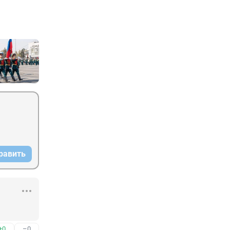
равить
+0
–0