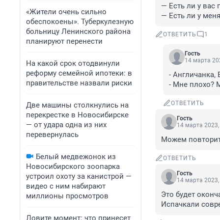
— Есть ли у вас 
«Жители очень сильно
— Есть ли у меня
обеспокоены». Туберкулезную
больницу Ленинского района
ОТВЕТИТЬ
1
планируют перенести
Гость
14 марта 202
На какой срок отодвинули
реформу семейной ипотеки: в
- Англичанка, 
правительстве назвали риски
- Мне плохо? 
ОТВЕТИТЬ
Две машины столкнулись на
перекрестке в Новосибирске
Гость
— от удара одна из них
14 марта 2023,
перевернулась
Можем повторить
Белый медвежонок из
ОТВЕТИТЬ
Новосибирского зоопарка
Гость
устроил охоту за канистрой —
14 марта 2023,
видео с ним набирают
Это будет оконч
миллионы просмотров
Испачкали совре
Ловите момент: что принесет