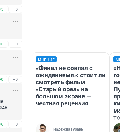
+5
–0
+5
–0
МНЕНИЕ
МНЕНИ
«Финал не совпал с
«Нет 
ожиданиями»: стоит ли
городо
+0
–0
смотреть фильм
недоф
«Старый орел» на
Путеш
большом экране —
проех
е 
честная рецензия
килом
де 
машин
того
+6
–0
Надежда Губарь