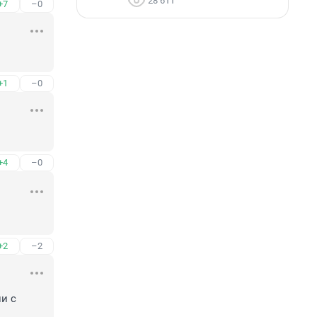
28 611
+7
–0
+1
–0
+4
–0
+2
–2
 с 